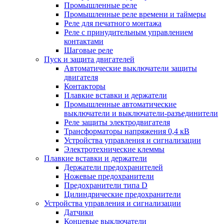
Промышленные реле
Промышленные реле времени и таймеры
Реле для печатного монтажа
Реле с принудительным управлением
контактами
Шаговые реле
Пуск и защита двигателей
Автоматические выключатели защиты
двигателя
Контакторы
Плавкие вставки и держатели
Промышленные автоматические
выключатели и выключатели-разъединители
Реле защиты электродвигателя
Трансформаторы напряжения 0,4 кВ
Устройства управления и сигнализации
Электротехнические клеммы
Плавкие вставки и держатели
Держатели предохранителей
Ножевые предохранители
Предохранители типа D
Цилиндрические предохранители
Устройства управления и сигнализации
Датчики
Концевые выключатели