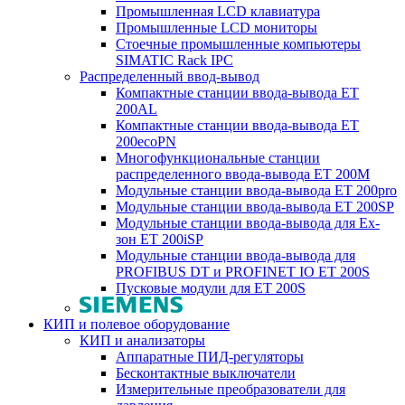
Промышленная LCD клавиатура
Промышленные LCD мониторы
Стоечные промышленные компьютеры
SIMATIC Rack IPC
Распределенный ввод-вывод
Компактные станции ввода-вывода ET
200AL
Компактные станции ввода-вывода ET
200ecoPN
Многофункциональные станции
распределенного ввода-вывода ET 200M
Модульные станции ввода-вывода ET 200pro
Модульные станции ввода-вывода ET 200SP
Модульные станции ввода-вывода для Ex-
зон ET 200iSP
Модульные станции ввода-вывода для
PROFIBUS DT и PROFINET IO ET 200S
Пусковые модули для ET 200S
КИП и полевое оборудование
КИП и анализаторы
Аппаратные ПИД-регуляторы
Бесконтактные выключатели
Измерительные преобразователи для