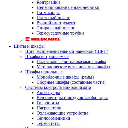
Контргайки
Неизолированные наконечники
Патч-корды
Плетеный шланг
Ручной инструмент
Спиральный шланг
Термоусадочные трубки
Щиты и шкафы
Щит распределительный навесной (ЩРН)
Шкафы встраиваемые
Пластиковые встраиваемые шкафы
Металлические встраиваемые шкафы
Шкафы напольные
Моноблочные шкафы (рамы)
Сборные шкафы (составные части)
Системы контроля микроклимата
Аксессуары
Вентиляторы и воздушные фильтры
Гигростаты
Нагреватели
Охлаждающие устройства
Теплообменники
Термостаты