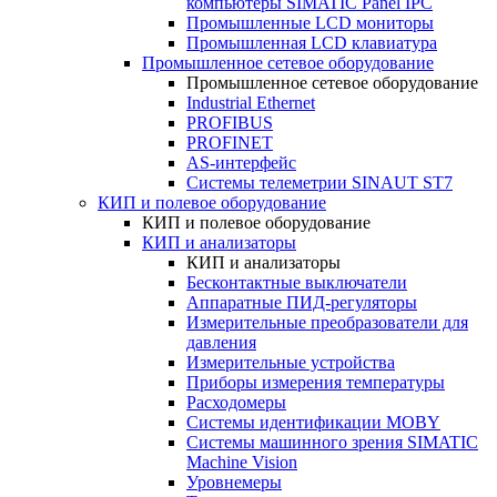
компьютеры SIMATIC Panel IPC
Промышленные LCD мониторы
Промышленная LCD клавиатура
Промышленное сетевое оборудование
Промышленное сетевое оборудование
Industrial Ethernet
PROFIBUS
PROFINET
AS-интерфейс
Системы телеметрии SINAUT ST7
КИП и полевое оборудование
КИП и полевое оборудование
КИП и анализаторы
КИП и анализаторы
Бесконтактные выключатели
Аппаратные ПИД-регуляторы
Измерительные преобразователи для
давления
Измерительные устройства
Приборы измерения температуры
Расходомеры
Системы идентификации MOBY
Системы машинного зрения SIMATIC
Machine Vision
Уровнемеры