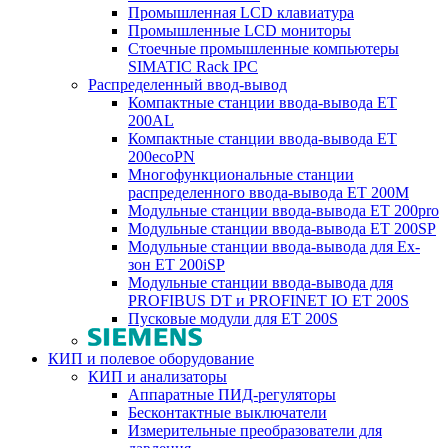
Промышленная LCD клавиатура
Промышленные LCD мониторы
Стоечные промышленные компьютеры
SIMATIC Rack IPC
Распределенный ввод-вывод
Компактные станции ввода-вывода ET
200AL
Компактные станции ввода-вывода ET
200ecoPN
Многофункциональные станции
распределенного ввода-вывода ET 200M
Модульные станции ввода-вывода ET 200pro
Модульные станции ввода-вывода ET 200SP
Модульные станции ввода-вывода для Ex-
зон ET 200iSP
Модульные станции ввода-вывода для
PROFIBUS DT и PROFINET IO ET 200S
Пусковые модули для ET 200S
КИП и полевое оборудование
КИП и анализаторы
Аппаратные ПИД-регуляторы
Бесконтактные выключатели
Измерительные преобразователи для