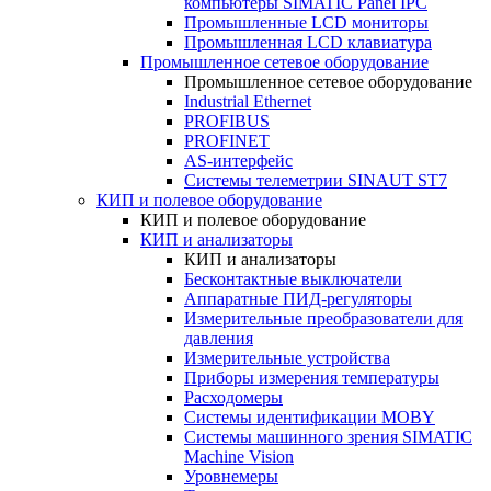
компьютеры SIMATIC Panel IPC
Промышленные LCD мониторы
Промышленная LCD клавиатура
Промышленное сетевое оборудование
Промышленное сетевое оборудование
Industrial Ethernet
PROFIBUS
PROFINET
AS-интерфейс
Системы телеметрии SINAUT ST7
КИП и полевое оборудование
КИП и полевое оборудование
КИП и анализаторы
КИП и анализаторы
Бесконтактные выключатели
Аппаратные ПИД-регуляторы
Измерительные преобразователи для
давления
Измерительные устройства
Приборы измерения температуры
Расходомеры
Системы идентификации MOBY
Системы машинного зрения SIMATIC
Machine Vision
Уровнемеры