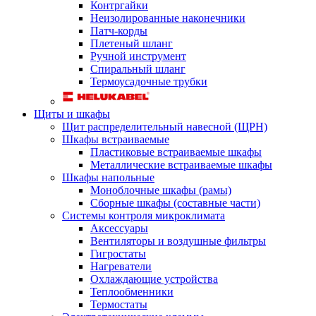
Контргайки
Неизолированные наконечники
Патч-корды
Плетеный шланг
Ручной инструмент
Спиральный шланг
Термоусадочные трубки
Щиты и шкафы
Щит распределительный навесной (ЩРН)
Шкафы встраиваемые
Пластиковые встраиваемые шкафы
Металлические встраиваемые шкафы
Шкафы напольные
Моноблочные шкафы (рамы)
Сборные шкафы (составные части)
Системы контроля микроклимата
Аксессуары
Вентиляторы и воздушные фильтры
Гигростаты
Нагреватели
Охлаждающие устройства
Теплообменники
Термостаты