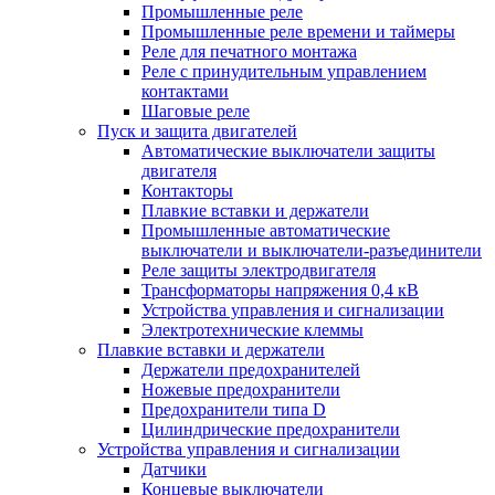
Промышленные реле
Промышленные реле времени и таймеры
Реле для печатного монтажа
Реле с принудительным управлением
контактами
Шаговые реле
Пуск и защита двигателей
Автоматические выключатели защиты
двигателя
Контакторы
Плавкие вставки и держатели
Промышленные автоматические
выключатели и выключатели-разъединители
Реле защиты электродвигателя
Трансформаторы напряжения 0,4 кВ
Устройства управления и сигнализации
Электротехнические клеммы
Плавкие вставки и держатели
Держатели предохранителей
Ножевые предохранители
Предохранители типа D
Цилиндрические предохранители
Устройства управления и сигнализации
Датчики
Концевые выключатели