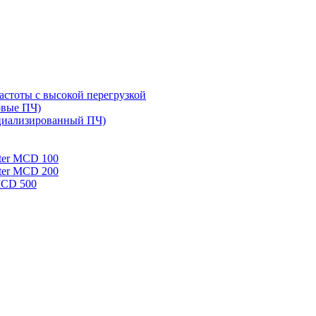
стоты с высокой перегрузкой
овые ПЧ)
циализированный ПЧ)
rter MCD 100
rter MCD 200
 MCD 500