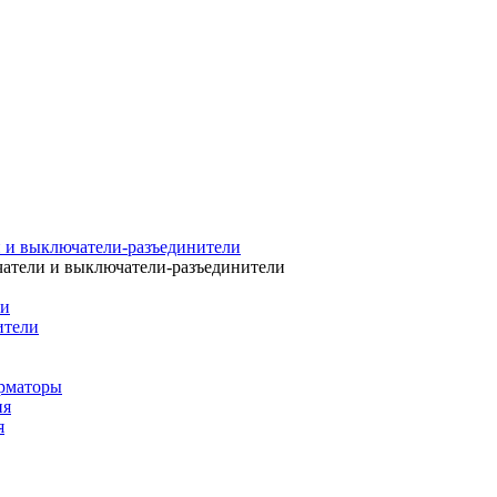
 и выключатели-разъединители
атели и выключатели-разъединители
ли
ители
рматоры
ия
я