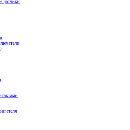
е датчики
и
ключатели
)
ы
нтактами
вигателя