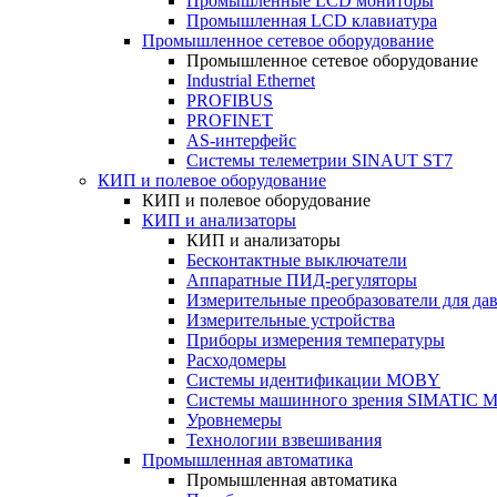
Промышленные LCD мониторы
Промышленная LCD клавиатура
Промышленное сетевое оборудование
Промышленное сетевое оборудование
Industrial Ethernet
PROFIBUS
PROFINET
AS-интерфейс
Системы телеметрии SINAUT ST7
КИП и полевое оборудование
КИП и полевое оборудование
КИП и анализаторы
КИП и анализаторы
Бесконтактные выключатели
Аппаратные ПИД-регуляторы
Измерительные преобразователи для да
Измерительные устройства
Приборы измерения температуры
Расходомеры
Системы идентификации MOBY
Системы машинного зрения SIMATIC Ma
Уровнемеры
Технологии взвешивания
Промышленная автоматика
Промышленная автоматика