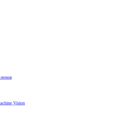
вления
chine Vision