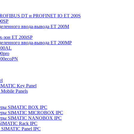
 PROFIBUS DT и PROFINET IO ET 200S
00SP
еленного ввода-вывода ET 200M
x-зон ET 200iSP
еленного ввода-вывода ET 200MP
200AL
0pro
200ecoPN
el
IMATIC Key Panel
Mobile Panels
еры SIMATIC BOX IPC
теры SIMATIC MICROBOX IPC
теры SIMATIC NANOBOX IPC
SIMATIC Rack IPC
SIMATIC Panel IPC