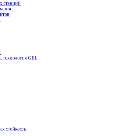
х станций
вания
ктов
ы
и
я
, технология GEL
ая стойкость