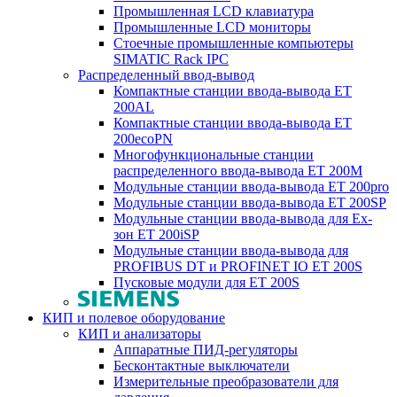
Промышленная LCD клавиатура
Промышленные LCD мониторы
Стоечные промышленные компьютеры
SIMATIC Rack IPC
Распределенный ввод-вывод
Компактные станции ввода-вывода ET
200AL
Компактные станции ввода-вывода ET
200ecoPN
Многофункциональные станции
распределенного ввода-вывода ET 200M
Модульные станции ввода-вывода ET 200pro
Модульные станции ввода-вывода ET 200SP
Модульные станции ввода-вывода для Ex-
зон ET 200iSP
Модульные станции ввода-вывода для
PROFIBUS DT и PROFINET IO ET 200S
Пусковые модули для ET 200S
КИП и полевое оборудование
КИП и анализаторы
Аппаратные ПИД-регуляторы
Бесконтактные выключатели
Измерительные преобразователи для