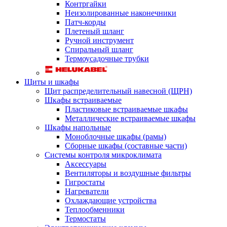
Контргайки
Неизолированные наконечники
Патч-корды
Плетеный шланг
Ручной инструмент
Спиральный шланг
Термоусадочные трубки
Щиты и шкафы
Щит распределительный навесной (ЩРН)
Шкафы встраиваемые
Пластиковые встраиваемые шкафы
Металлические встраиваемые шкафы
Шкафы напольные
Моноблочные шкафы (рамы)
Сборные шкафы (составные части)
Системы контроля микроклимата
Аксессуары
Вентиляторы и воздушные фильтры
Гигростаты
Нагреватели
Охлаждающие устройства
Теплообменники
Термостаты