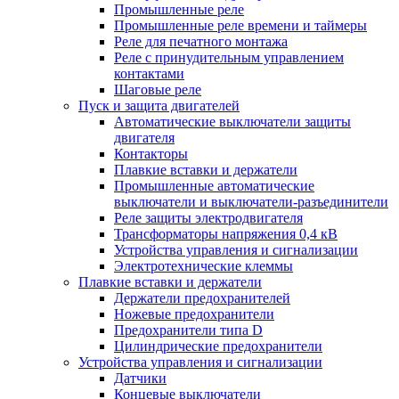
Промышленные реле
Промышленные реле времени и таймеры
Реле для печатного монтажа
Реле с принудительным управлением
контактами
Шаговые реле
Пуск и защита двигателей
Автоматические выключатели защиты
двигателя
Контакторы
Плавкие вставки и держатели
Промышленные автоматические
выключатели и выключатели-разъединители
Реле защиты электродвигателя
Трансформаторы напряжения 0,4 кВ
Устройства управления и сигнализации
Электротехнические клеммы
Плавкие вставки и держатели
Держатели предохранителей
Ножевые предохранители
Предохранители типа D
Цилиндрические предохранители
Устройства управления и сигнализации
Датчики
Концевые выключатели