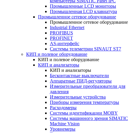
компьютеры SIMATIC Panel IPC
Промышленные LCD мониторы
Промышленная LCD клавиатура
Промышленное сетевое оборудование
Промышленное сетевое оборудование
Industrial Ethernet
PROFIBUS
PROFINET
AS-интерфейс
Системы телеметрии SINAUT ST7
КИП и полевое оборудование
КИП и полевое оборудование
КИП и анализаторы
КИП и анализаторы
Бесконтактные выключатели
Аппаратные ПИД-регуляторы
Измерительные преобразователи для
давления
Измерительные устройства
Приборы измерения температуры
Расходомеры
Системы идентификации MOBY
Системы машинного зрения SIMATIC
Machine Vision
Уровнемеры