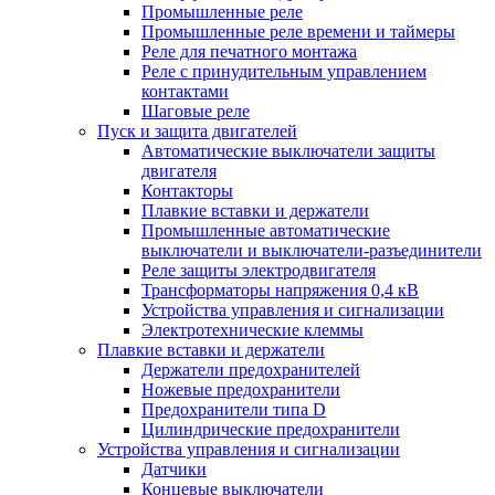
Промышленные реле
Промышленные реле времени и таймеры
Реле для печатного монтажа
Реле с принудительным управлением
контактами
Шаговые реле
Пуск и защита двигателей
Автоматические выключатели защиты
двигателя
Контакторы
Плавкие вставки и держатели
Промышленные автоматические
выключатели и выключатели-разъединители
Реле защиты электродвигателя
Трансформаторы напряжения 0,4 кВ
Устройства управления и сигнализации
Электротехнические клеммы
Плавкие вставки и держатели
Держатели предохранителей
Ножевые предохранители
Предохранители типа D
Цилиндрические предохранители
Устройства управления и сигнализации
Датчики
Концевые выключатели