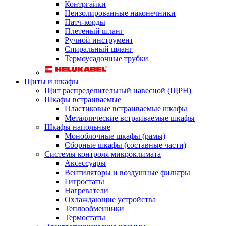
Контргайки
Неизолированные наконечники
Патч-корды
Плетеный шланг
Ручной инструмент
Спиральный шланг
Термоусадочные трубки
Щиты и шкафы
Щит распределительный навесной (ЩРН)
Шкафы встраиваемые
Пластиковые встраиваемые шкафы
Металлические встраиваемые шкафы
Шкафы напольные
Моноблочные шкафы (рамы)
Сборные шкафы (составные части)
Системы контроля микроклимата
Аксессуары
Вентиляторы и воздушные фильтры
Гигростаты
Нагреватели
Охлаждающие устройства
Теплообменники
Термостаты