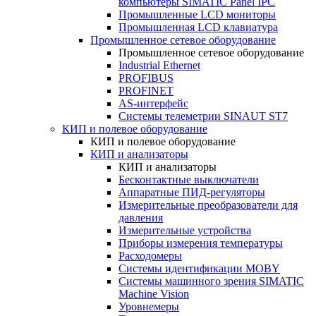
компьютеры SIMATIC Panel IPC
Промышленные LCD мониторы
Промышленная LCD клавиатура
Промышленное сетевое оборудование
Промышленное сетевое оборудование
Industrial Ethernet
PROFIBUS
PROFINET
AS-интерфейс
Системы телеметрии SINAUT ST7
КИП и полевое оборудование
КИП и полевое оборудование
КИП и анализаторы
КИП и анализаторы
Бесконтактные выключатели
Аппаратные ПИД-регуляторы
Измерительные преобразователи для
давления
Измерительные устройства
Приборы измерения температуры
Расходомеры
Системы идентификации MOBY
Системы машинного зрения SIMATIC
Machine Vision
Уровнемеры