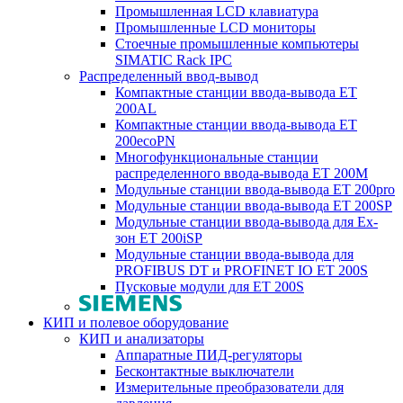
Промышленная LCD клавиатура
Промышленные LCD мониторы
Стоечные промышленные компьютеры
SIMATIC Rack IPC
Распределенный ввод-вывод
Компактные станции ввода-вывода ET
200AL
Компактные станции ввода-вывода ET
200ecoPN
Многофункциональные станции
распределенного ввода-вывода ET 200M
Модульные станции ввода-вывода ET 200pro
Модульные станции ввода-вывода ET 200SP
Модульные станции ввода-вывода для Ex-
зон ET 200iSP
Модульные станции ввода-вывода для
PROFIBUS DT и PROFINET IO ET 200S
Пусковые модули для ET 200S
КИП и полевое оборудование
КИП и анализаторы
Аппаратные ПИД-регуляторы
Бесконтактные выключатели
Измерительные преобразователи для