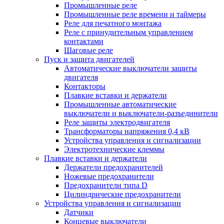
Промышленные реле
Промышленные реле времени и таймеры
Реле для печатного монтажа
Реле с принудительным управлением
контактами
Шаговые реле
Пуск и защита двигателей
Автоматические выключатели защиты
двигателя
Контакторы
Плавкие вставки и держатели
Промышленные автоматические
выключатели и выключатели-разъединители
Реле защиты электродвигателя
Трансформаторы напряжения 0,4 кВ
Устройства управления и сигнализации
Электротехнические клеммы
Плавкие вставки и держатели
Держатели предохранителей
Ножевые предохранители
Предохранители типа D
Цилиндрические предохранители
Устройства управления и сигнализации
Датчики
Концевые выключатели