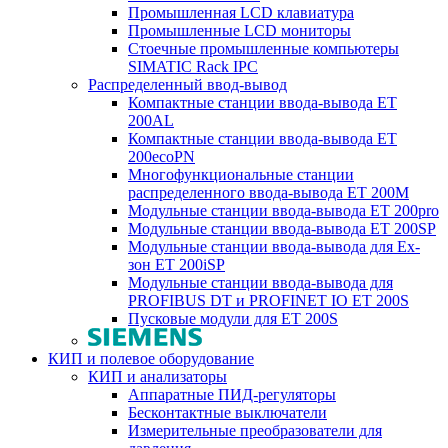
Промышленная LCD клавиатура
Промышленные LCD мониторы
Стоечные промышленные компьютеры
SIMATIC Rack IPC
Распределенный ввод-вывод
Компактные станции ввода-вывода ET
200AL
Компактные станции ввода-вывода ET
200ecoPN
Многофункциональные станции
распределенного ввода-вывода ET 200M
Модульные станции ввода-вывода ET 200pro
Модульные станции ввода-вывода ET 200SP
Модульные станции ввода-вывода для Ex-
зон ET 200iSP
Модульные станции ввода-вывода для
PROFIBUS DT и PROFINET IO ET 200S
Пусковые модули для ET 200S
КИП и полевое оборудование
КИП и анализаторы
Аппаратные ПИД-регуляторы
Бесконтактные выключатели
Измерительные преобразователи для