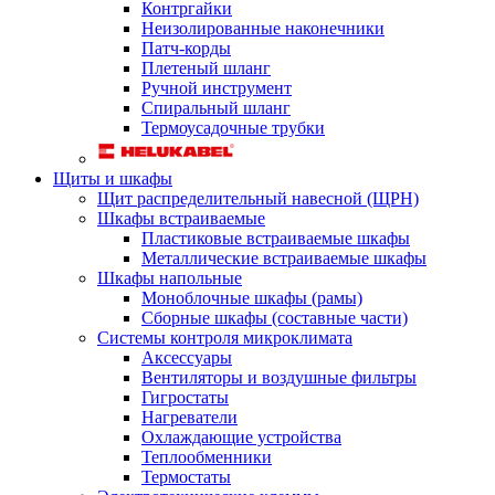
Контргайки
Неизолированные наконечники
Патч-корды
Плетеный шланг
Ручной инструмент
Спиральный шланг
Термоусадочные трубки
Щиты и шкафы
Щит распределительный навесной (ЩРН)
Шкафы встраиваемые
Пластиковые встраиваемые шкафы
Металлические встраиваемые шкафы
Шкафы напольные
Моноблочные шкафы (рамы)
Сборные шкафы (составные части)
Системы контроля микроклимата
Аксессуары
Вентиляторы и воздушные фильтры
Гигростаты
Нагреватели
Охлаждающие устройства
Теплообменники
Термостаты