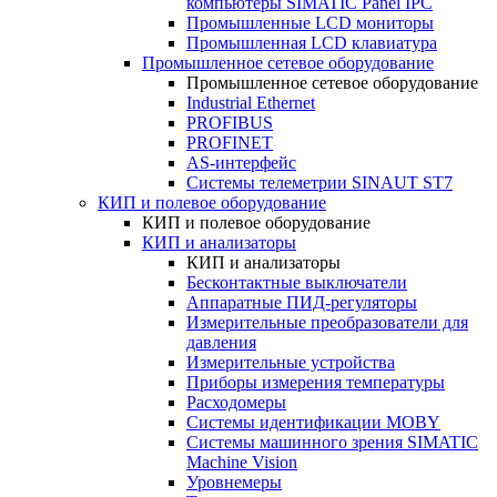
компьютеры SIMATIC Panel IPC
Промышленные LCD мониторы
Промышленная LCD клавиатура
Промышленное сетевое оборудование
Промышленное сетевое оборудование
Industrial Ethernet
PROFIBUS
PROFINET
AS-интерфейс
Системы телеметрии SINAUT ST7
КИП и полевое оборудование
КИП и полевое оборудование
КИП и анализаторы
КИП и анализаторы
Бесконтактные выключатели
Аппаратные ПИД-регуляторы
Измерительные преобразователи для
давления
Измерительные устройства
Приборы измерения температуры
Расходомеры
Системы идентификации MOBY
Системы машинного зрения SIMATIC
Machine Vision
Уровнемеры