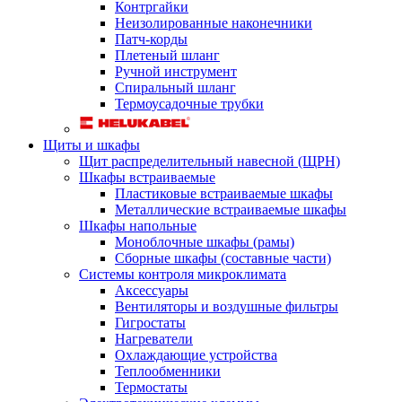
Контргайки
Неизолированные наконечники
Патч-корды
Плетеный шланг
Ручной инструмент
Спиральный шланг
Термоусадочные трубки
Щиты и шкафы
Щит распределительный навесной (ЩРН)
Шкафы встраиваемые
Пластиковые встраиваемые шкафы
Металлические встраиваемые шкафы
Шкафы напольные
Моноблочные шкафы (рамы)
Сборные шкафы (составные части)
Системы контроля микроклимата
Аксессуары
Вентиляторы и воздушные фильтры
Гигростаты
Нагреватели
Охлаждающие устройства
Теплообменники
Термостаты