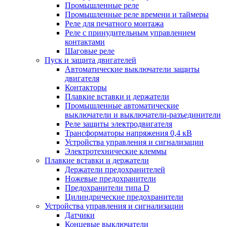
Промышленные реле
Промышленные реле времени и таймеры
Реле для печатного монтажа
Реле с принудительным управлением
контактами
Шаговые реле
Пуск и защита двигателей
Автоматические выключатели защиты
двигателя
Контакторы
Плавкие вставки и держатели
Промышленные автоматические
выключатели и выключатели-разъединители
Реле защиты электродвигателя
Трансформаторы напряжения 0,4 кВ
Устройства управления и сигнализации
Электротехнические клеммы
Плавкие вставки и держатели
Держатели предохранителей
Ножевые предохранители
Предохранители типа D
Цилиндрические предохранители
Устройства управления и сигнализации
Датчики
Концевые выключатели