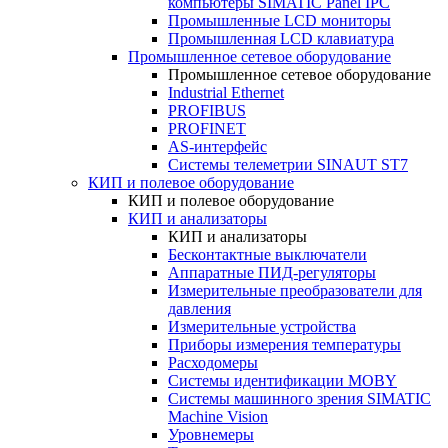
компьютеры SIMATIC Panel IPC
Промышленные LCD мониторы
Промышленная LCD клавиатура
Промышленное сетевое оборудование
Промышленное сетевое оборудование
Industrial Ethernet
PROFIBUS
PROFINET
AS-интерфейс
Системы телеметрии SINAUT ST7
КИП и полевое оборудование
КИП и полевое оборудование
КИП и анализаторы
КИП и анализаторы
Бесконтактные выключатели
Аппаратные ПИД-регуляторы
Измерительные преобразователи для
давления
Измерительные устройства
Приборы измерения температуры
Расходомеры
Системы идентификации MOBY
Системы машинного зрения SIMATIC
Machine Vision
Уровнемеры