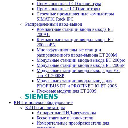
Промышленная LCD клавиатура
Промышленные LCD мониторы
Стоечные промышленные компьютеры
SIMATIC Rack IPC
Распределенный ввод-вывод
Компактные станции ввода-вывода ET
200AL
Компактные станции ввода-вывода ET
200ecoPN
Многофункциональные станции
распределенного ввода-вывода ET 200M
Модульные станции ввода-вывода ET 200pro
Модульные станции ввода-вывода ET 200SP
Модульные станции ввода-вывода для Ex-
зон ET 200iSP
Модульные станции ввода-вывода для
PROFIBUS DT и PROFINET IO ET 200S
Пусковые модули для ET 200S
КИП и полевое оборудование
КИП и анализаторы
Аппаратные ПИД-регуляторы
Бесконтактные выключатели
Измерительные преобразователи для