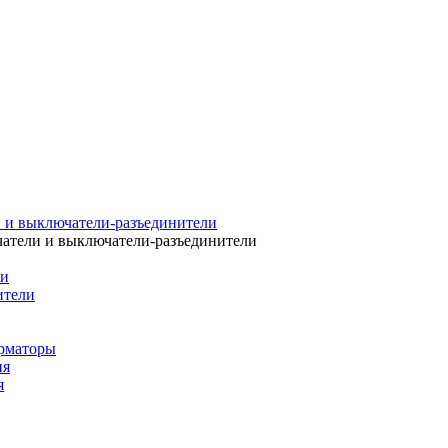
 и выключатели-разъединители
атели и выключатели-разъединители
ли
ители
рматоры
ия
я