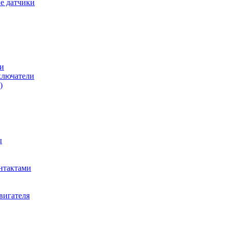
е датчики
и
ключатели
)
ы
нтактами
вигателя