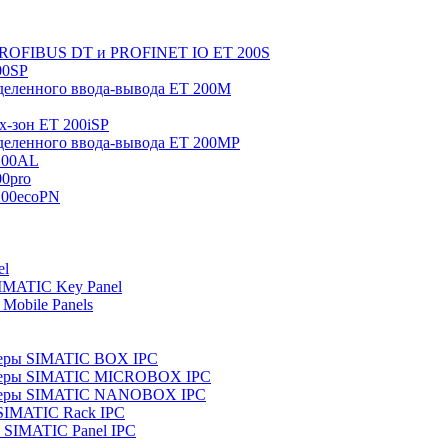
 PROFIBUS DT и PROFINET IO ET 200S
00SP
еленного ввода-вывода ET 200M
x-зон ET 200iSP
еленного ввода-вывода ET 200MP
200AL
0pro
200ecoPN
el
IMATIC Key Panel
Mobile Panels
еры SIMATIC BOX IPC
теры SIMATIC MICROBOX IPC
теры SIMATIC NANOBOX IPC
SIMATIC Rack IPC
SIMATIC Panel IPC