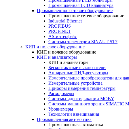
Промышленные LCD мониторы
Промышленная LCD клавиатура
Промышленное сетевое оборудование
Промышленное сетевое оборудование
Industrial Ethernet
PROFIBUS
PROFINET
AS-интерфейс
Системы телеметрии SINAUT ST7
КИП и полевое оборудование
КИП и полевое оборудование
КИП и анализаторы
КИП и анализаторы
Бесконтактные выключатели
Аппаратные ПИД-регуляторы
Измерительные преобразователи для да
Измерительные устройства
Приборы измерения температуры
Расходомеры
Системы идентификации MOBY
Системы машинного зрения SIMATIC Ma
Уровнемеры
Технологии взвешивания
Промышленная автоматика
Промышленная автоматика