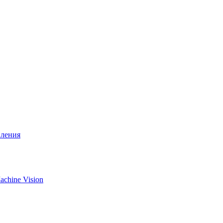
вления
chine Vision