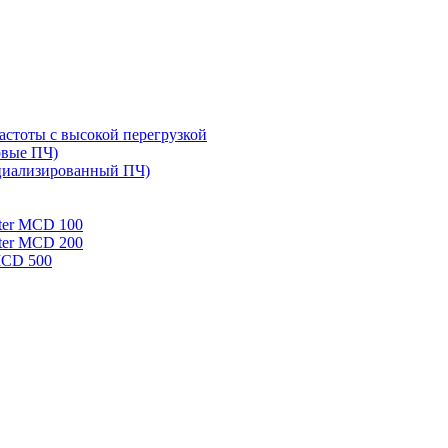
стоты с высокой перегрузкой
овые ПЧ)
циализированный ПЧ)
rter MCD 100
rter MCD 200
 MCD 500