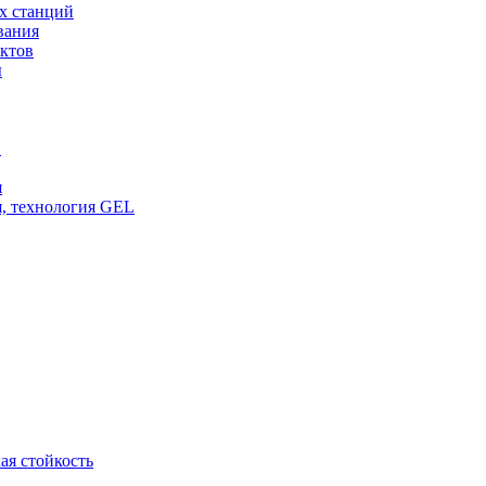
х станций
вания
ктов
ы
и
я
, технология GEL
ая стойкость