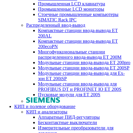
Промышленная LCD клавиатура
Промышленные LCD мониторы
Стоечные промышленные компьютеры
SIMATIC Rack IPC
Распределенный ввод-вывод
Компактные станции ввода-вывода ET
200AL
Компактные станции ввода-вывода ET
200ecoPN
Многофункциональные станции
распределенного ввода-вывода ET 200M
Модульные станции ввода-вывода ET 200pro
Модульные станции ввода-вывода ET 200SP
Модульные станции ввода-вывода для Ex-
зон ET 200iSP
Модульные станции ввода-вывода для
PROFIBUS DT и PROFINET IO ET 200S
Пусковые модули для ET 200S
КИП и полевое оборудование
КИП и анализаторы
Аппаратные ПИД-регуляторы
Бесконтактные выключатели
Измерительные преобразователи для