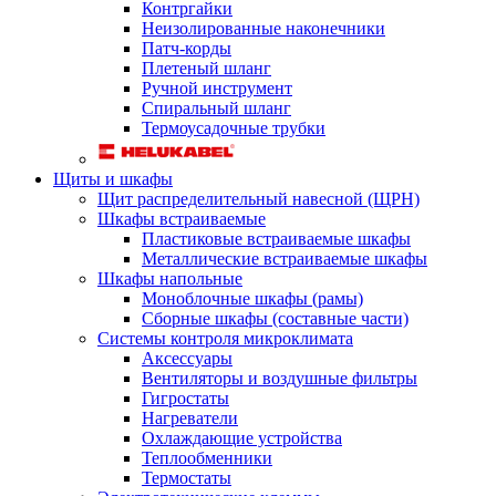
Контргайки
Неизолированные наконечники
Патч-корды
Плетеный шланг
Ручной инструмент
Спиральный шланг
Термоусадочные трубки
Щиты и шкафы
Щит распределительный навесной (ЩРН)
Шкафы встраиваемые
Пластиковые встраиваемые шкафы
Металлические встраиваемые шкафы
Шкафы напольные
Моноблочные шкафы (рамы)
Сборные шкафы (составные части)
Системы контроля микроклимата
Аксессуары
Вентиляторы и воздушные фильтры
Гигростаты
Нагреватели
Охлаждающие устройства
Теплообменники
Термостаты