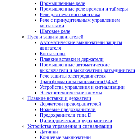
Промышленные реле
Промышленные реле времени и таймеры
Реле для печатного монтажа
Реле с принудительным управлением
контактами
Шаговые реле
Пуск и защита двигателей
Автоматические выключатели защиты
двигателя
Контакторы
Плавкие вставки и держатели
Промышленные автоматические
выключатели и выключатели-разъединители
Реле защиты электродвигателя
Трансформаторы напряжения 0,4 кВ
Устройства управления и сигнализации
Электротехнические клеммы
Плавкие вставки и держатели
Держатели предохранителей
Ножевые предохранители
Предохранители типа D
Цилиндрические предохранители
Устройства управления и сигнализации
Датчики
Концевые выключатели