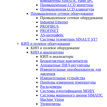
компьютеры SIMATIC Panel IPC
Промышленные LCD мониторы
Промышленная LCD клавиатура
Промышленное сетевое оборудование
Промышленное сетевое оборудование
Industrial Ethernet
PROFIBUS
PROFINET
AS-интерфейс
Системы телеметрии SINAUT ST7
КИП и полевое оборудование
КИП и полевое оборудование
КИП и анализаторы
КИП и анализаторы
Бесконтактные выключатели
Аппаратные ПИД-регуляторы
Измерительные преобразователи для
давления
Измерительные устройства
Приборы измерения температуры
Расходомеры
Системы идентификации MOBY
Системы машинного зрения SIMATIC
Machine Vision
Уровнемеры