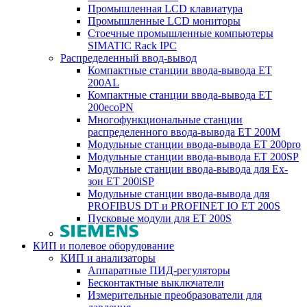
Промышленная LCD клавиатура
Промышленные LCD мониторы
Стоечные промышленные компьютеры
SIMATIC Rack IPC
Распределенный ввод-вывод
Компактные станции ввода-вывода ET
200AL
Компактные станции ввода-вывода ET
200ecoPN
Многофункциональные станции
распределенного ввода-вывода ET 200M
Модульные станции ввода-вывода ET 200pro
Модульные станции ввода-вывода ET 200SP
Модульные станции ввода-вывода для Ex-
зон ET 200iSP
Модульные станции ввода-вывода для
PROFIBUS DT и PROFINET IO ET 200S
Пусковые модули для ET 200S
КИП и полевое оборудование
КИП и анализаторы
Аппаратные ПИД-регуляторы
Бесконтактные выключатели
Измерительные преобразователи для