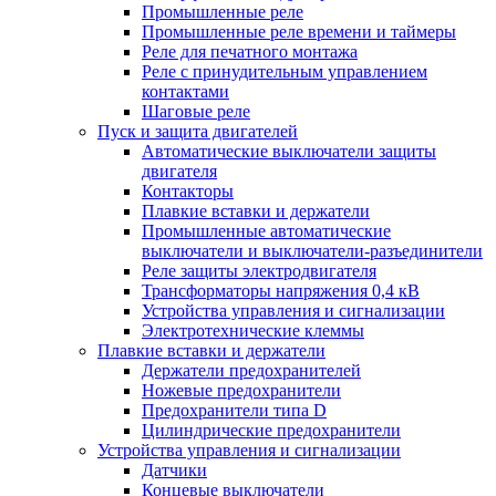
Промышленные реле
Промышленные реле времени и таймеры
Реле для печатного монтажа
Реле с принудительным управлением
контактами
Шаговые реле
Пуск и защита двигателей
Автоматические выключатели защиты
двигателя
Контакторы
Плавкие вставки и держатели
Промышленные автоматические
выключатели и выключатели-разъединители
Реле защиты электродвигателя
Трансформаторы напряжения 0,4 кВ
Устройства управления и сигнализации
Электротехнические клеммы
Плавкие вставки и держатели
Держатели предохранителей
Ножевые предохранители
Предохранители типа D
Цилиндрические предохранители
Устройства управления и сигнализации
Датчики
Концевые выключатели