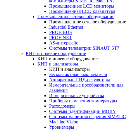
компьютеры SIMATIC Panel IPC
Промышленные LCD мониторы
Промышленная LCD клавиатура
Промышленное сетевое оборудование
Промышленное сетевое оборудование
Industrial Ethernet
PROFIBUS
PROFINET
AS-интерфейс
Системы телеметрии SINAUT ST7
КИП и полевое оборудование
КИП и полевое оборудование
КИП и анализаторы
КИП и анализаторы
Бесконтактные выключатели
Аппаратные ПИД-регуляторы
Измерительные преобразователи для
давления
Измерительные устройства
Приборы измерения температуры
Расходомеры
Системы идентификации MOBY
Системы машинного зрения SIMATIC
Machine Vision
Уровнемеры