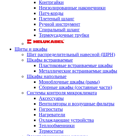
Контргайки
Неизолированные наконечники
Патч-корды
Плетеный шланг
Ручной инструмент
Спиральный шланг
Термоусадочные трубки
Щиты и шкафы
Щит распределительный навесной (ЩРН)
Шкафы встраиваемые
Пластиковые встраиваемые шкафы
Металлические встраиваемые шкафы
Шкафы напольные
Моноблочные шкафы (рамы)
Сборные шкафы (составные части)
Системы контроля микроклимата
Аксессуары
Вентиляторы и воздушные фильтры
Гигростаты
Нагреватели
Охлаждающие устройства
Теплообменники
Термостаты