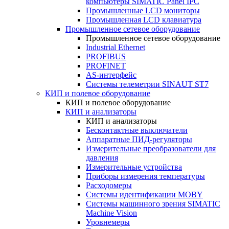
компьютеры SIMATIC Panel IPC
Промышленные LCD мониторы
Промышленная LCD клавиатура
Промышленное сетевое оборудование
Промышленное сетевое оборудование
Industrial Ethernet
PROFIBUS
PROFINET
AS-интерфейс
Системы телеметрии SINAUT ST7
КИП и полевое оборудование
КИП и полевое оборудование
КИП и анализаторы
КИП и анализаторы
Бесконтактные выключатели
Аппаратные ПИД-регуляторы
Измерительные преобразователи для
давления
Измерительные устройства
Приборы измерения температуры
Расходомеры
Системы идентификации MOBY
Системы машинного зрения SIMATIC
Machine Vision
Уровнемеры