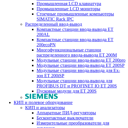
Промышленная LCD клавиатура
Промышленные LCD мониторы
Стоечные промышленные компьютеры
SIMATIC Rack IPC
Распределенный ввод-вывод
Компактные станции ввода-вывода ET
200AL
Компактные станции ввода-вывода ET
200ecoPN
Многофункциональные станции
распределенного ввода-вывода ET 200M
Модульные станции ввода-вывода ET 200pro
Модульные станции ввода-вывода ET 200SP
Модульные станции ввода-вывода для Ex-
зон ET 200iSP
Модульные станции ввода-вывода для
PROFIBUS DT и PROFINET IO ET 200S
Пусковые модули для ET 200S
КИП и полевое оборудование
КИП и анализаторы
Аппаратные ПИД-регуляторы
Бесконтактные выключатели
Измерительные преобразователи для