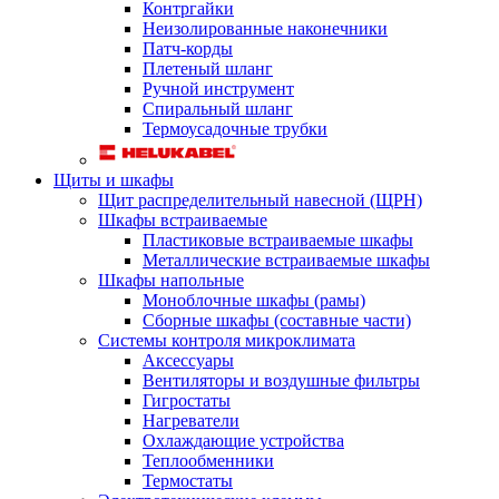
Контргайки
Неизолированные наконечники
Патч-корды
Плетеный шланг
Ручной инструмент
Спиральный шланг
Термоусадочные трубки
Щиты и шкафы
Щит распределительный навесной (ЩРН)
Шкафы встраиваемые
Пластиковые встраиваемые шкафы
Металлические встраиваемые шкафы
Шкафы напольные
Моноблочные шкафы (рамы)
Сборные шкафы (составные части)
Системы контроля микроклимата
Аксессуары
Вентиляторы и воздушные фильтры
Гигростаты
Нагреватели
Охлаждающие устройства
Теплообменники
Термостаты