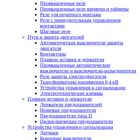
Промышленные реле
Промышленные реле времени и таймеры
Реле для печатного монтажа
Реле с принудительным управлением
контактами
Шаговые реле
Пуск и защита двигателей
Автоматические выключатели защиты
двигателя
Контакторы
Плавкие вставки и держатели
Промышленные автоматические
выключатели и выключатели-разъединители
Реле защиты электродвигателя
Трансформаторы напряжения 0,4 кВ
Устройства управления и сигнализации
Электротехнические клеммы
Плавкие вставки и держатели
Держатели предохранителей
Ножевые предохранители
Предохранители типа D
Цилиндрические предохранители
Устройства управления и сигнализации
Датчики
Концевые выключатели