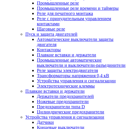
Промышленные реле
Промышленные реле времени и таймеры
Реле для печатного монтажа
Реле с принудительным управлением
контактами
Шаговые реле
Пуск и защита двигателей
Автоматические выключатели защиты
двигателя
Контакторы
Плавкие вставки и держатели
Промышленные автоматические
выключатели и выключатели-разъединители
Реле защиты электродвигателя
Трансформаторы напряжения 0,4 кВ
Устройства управления и сигнализации
Электротехнические клеммы
Плавкие вставки и держатели
Держатели предохранителей
Ножевые предохранители
Предохранители типа D
Цилиндрические предохранители
Устройства управления и сигнализации
Датчики
Концевые выключатели