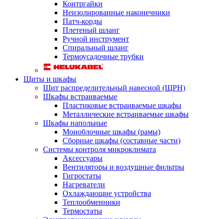
Контргайки
Неизолированные наконечники
Патч-корды
Плетеный шланг
Ручной инструмент
Спиральный шланг
Термоусадочные трубки
Щиты и шкафы
Щит распределительный навесной (ЩРН)
Шкафы встраиваемые
Пластиковые встраиваемые шкафы
Металлические встраиваемые шкафы
Шкафы напольные
Моноблочные шкафы (рамы)
Сборные шкафы (составные части)
Системы контроля микроклимата
Аксессуары
Вентиляторы и воздушные фильтры
Гигростаты
Нагреватели
Охлаждающие устройства
Теплообменники
Термостаты