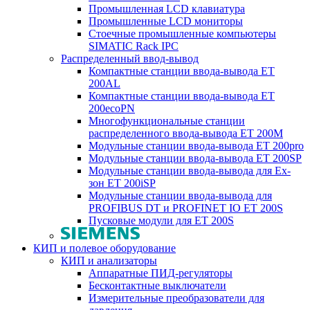
Промышленная LCD клавиатура
Промышленные LCD мониторы
Стоечные промышленные компьютеры
SIMATIC Rack IPC
Распределенный ввод-вывод
Компактные станции ввода-вывода ET
200AL
Компактные станции ввода-вывода ET
200ecoPN
Многофункциональные станции
распределенного ввода-вывода ET 200M
Модульные станции ввода-вывода ET 200pro
Модульные станции ввода-вывода ET 200SP
Модульные станции ввода-вывода для Ex-
зон ET 200iSP
Модульные станции ввода-вывода для
PROFIBUS DT и PROFINET IO ET 200S
Пусковые модули для ET 200S
КИП и полевое оборудование
КИП и анализаторы
Аппаратные ПИД-регуляторы
Бесконтактные выключатели
Измерительные преобразователи для