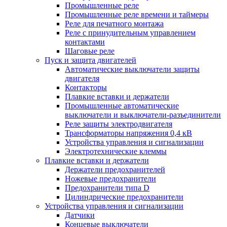
Промышленные реле
Промышленные реле времени и таймеры
Реле для печатного монтажа
Реле с принудительным управлением
контактами
Шаговые реле
Пуск и защита двигателей
Автоматические выключатели защиты
двигателя
Контакторы
Плавкие вставки и держатели
Промышленные автоматические
выключатели и выключатели-разъединители
Реле защиты электродвигателя
Трансформаторы напряжения 0,4 кВ
Устройства управления и сигнализации
Электротехнические клеммы
Плавкие вставки и держатели
Держатели предохранителей
Ножевые предохранители
Предохранители типа D
Цилиндрические предохранители
Устройства управления и сигнализации
Датчики
Концевые выключатели