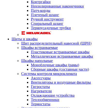
Контргайки
Неизолированные наконечники
Патч-корды
Плетеный шланг
Ручной инструмент
Спиральный шланг
Термоусадочные трубки
Щиты и шкафы
Щит распределительный навесной (ЩРН)
Шкафы встраиваемые
Пластиковые встраиваемые шкафы
Металлические встраиваемые шкафы
Шкафы напольные
Моноблочные шкафы (рамы)
Сборные шкафы (составные части)
Системы контроля микроклимата
Аксессуары
Вентиляторы и воздушные фильтры
Гигростаты
Нагреватели
Охлаждающие устройства
Теплообменники
Термостаты