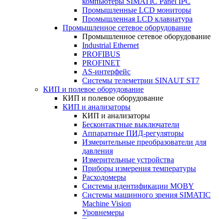
компьютеры SIMATIC Panel IPC
Промышленные LCD мониторы
Промышленная LCD клавиатура
Промышленное сетевое оборудование
Промышленное сетевое оборудование
Industrial Ethernet
PROFIBUS
PROFINET
AS-интерфейс
Системы телеметрии SINAUT ST7
КИП и полевое оборудование
КИП и полевое оборудование
КИП и анализаторы
КИП и анализаторы
Бесконтактные выключатели
Аппаратные ПИД-регуляторы
Измерительные преобразователи для
давления
Измерительные устройства
Приборы измерения температуры
Расходомеры
Системы идентификации MOBY
Системы машинного зрения SIMATIC
Machine Vision
Уровнемеры