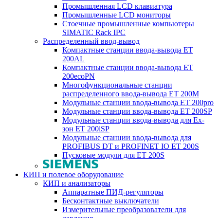
Промышленная LCD клавиатура
Промышленные LCD мониторы
Стоечные промышленные компьютеры
SIMATIC Rack IPC
Распределенный ввод-вывод
Компактные станции ввода-вывода ET
200AL
Компактные станции ввода-вывода ET
200ecoPN
Многофункциональные станции
распределенного ввода-вывода ET 200M
Модульные станции ввода-вывода ET 200pro
Модульные станции ввода-вывода ET 200SP
Модульные станции ввода-вывода для Ex-
зон ET 200iSP
Модульные станции ввода-вывода для
PROFIBUS DT и PROFINET IO ET 200S
Пусковые модули для ET 200S
КИП и полевое оборудование
КИП и анализаторы
Аппаратные ПИД-регуляторы
Бесконтактные выключатели
Измерительные преобразователи для