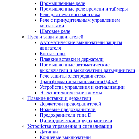
Промышленные реле
Промышленные реле времени и таймеры
Реле для печатного монтажа
Реле с принудительным управлением
контактами
Шаговые реле
Пуск и защита двигателей
Автоматические выключатели защиты
двигателя
Контакторы
Плавкие вставки и держатели
Промышленные автоматические
выключатели и выключатели-разъединители
Реле защиты электродвигателя
Трансформаторы напряжения 0,4 кВ
Устройства управления и сигнализации
Электротехнические клеммы
Плавкие вставки и держатели
Держатели предохранителей
Ножевые предохранители
Предохранители типа D
Цилиндрические предохранители
Устройства управления и сигнализации
Датчики
Концевые выключатели