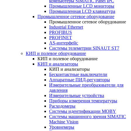
компьютеры SIMATIC Panel IPC
Промышленные LCD мониторы
Промышленная LCD клавиатура
Промышленное сетевое оборудование
Промышленное сетевое оборудование
Industrial Ethernet
PROFIBUS
PROFINET
AS-интерфейс
Системы телеметрии SINAUT ST7
КИП и полевое оборудование
КИП и полевое оборудование
КИП и анализаторы
КИП и анализаторы
Бесконтактные выключатели
Аппаратные ПИД-регуляторы
Измерительные преобразователи для
давления
Измерительные устройства
Приборы измерения температуры
Расходомеры
Системы идентификации MOBY
Системы машинного зрения SIMATIC
Machine Vision
Уровнемеры