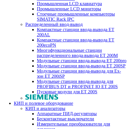
Промышленная LCD клавиатура
Промышленные LCD мониторы
Стоечные промышленные компьютеры
SIMATIC Rack IPC
Распределенный ввод-вывод
Компактные станции ввода-вывода ET
200AL
Компактные станции ввода-вывода ET
200ecoPN
Многофункциональные станции
распределенного ввода-вывода ET 200M
Модульные станции ввода-вывода ET 200pro
Модульные станции ввода-вывода ET 200SP
Модульные станции ввода-вывода для Ex-
зон ET 200iSP
Модульные станции ввода-вывода для
PROFIBUS DT и PROFINET IO ET 200S
Пусковые модули для ET 200S
КИП и полевое оборудование
КИП и анализаторы
Аппаратные ПИД-регуляторы
Бесконтактные выключатели
Измерительные преобразователи для