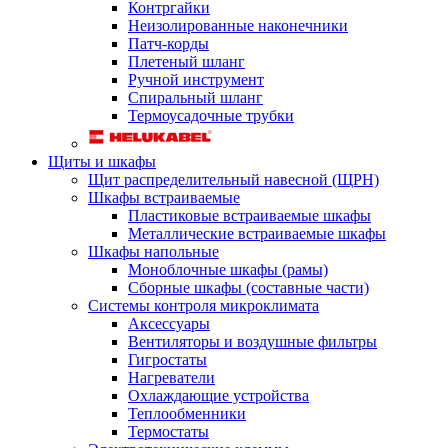
Контргайки
Неизолированные наконечники
Патч-корды
Плетеный шланг
Ручной инструмент
Спиральный шланг
Термоусадочные трубки
Щиты и шкафы
Щит распределительный навесной (ЩРН)
Шкафы встраиваемые
Пластиковые встраиваемые шкафы
Металлические встраиваемые шкафы
Шкафы напольные
Моноблочные шкафы (рамы)
Сборные шкафы (составные части)
Системы контроля микроклимата
Аксессуары
Вентиляторы и воздушные фильтры
Гигростаты
Нагреватели
Охлаждающие устройства
Теплообменники
Термостаты