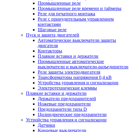
Промышленные реле
Промышленные реле времени и таймеры
Реле для печатного монтажа
Реле с принудительным управлением
контактами
Шаговые реле
Пуск и защита двигателей
Автоматические выключатели защиты
двигателя
Контакторы
Плавкие вставки и держатели
Промышленные автоматические
выключатели и выключатели-разъединители
Реле защиты электродвигателя
Трансформаторы напряжения 0,4 кВ
Устройства управления и сигнализации
Электротехнические клеммы
Плавкие вставки и держатели
Держатели предохранителей
Ножевые предохранители
Предохранители типа D
Цилиндрические предохранители
Устройства управления и сигнализации
Датчики
Концевые выключатели