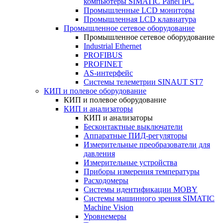
компьютеры SIMATIC Panel IPC
Промышленные LCD мониторы
Промышленная LCD клавиатура
Промышленное сетевое оборудование
Промышленное сетевое оборудование
Industrial Ethernet
PROFIBUS
PROFINET
AS-интерфейс
Системы телеметрии SINAUT ST7
КИП и полевое оборудование
КИП и полевое оборудование
КИП и анализаторы
КИП и анализаторы
Бесконтактные выключатели
Аппаратные ПИД-регуляторы
Измерительные преобразователи для
давления
Измерительные устройства
Приборы измерения температуры
Расходомеры
Системы идентификации MOBY
Системы машинного зрения SIMATIC
Machine Vision
Уровнемеры