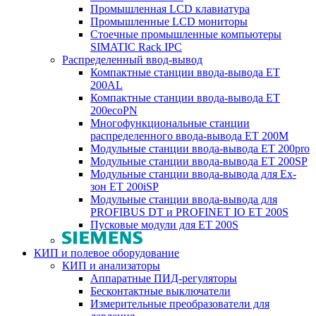
Промышленная LCD клавиатура
Промышленные LCD мониторы
Стоечные промышленные компьютеры
SIMATIC Rack IPC
Распределенный ввод-вывод
Компактные станции ввода-вывода ET
200AL
Компактные станции ввода-вывода ET
200ecoPN
Многофункциональные станции
распределенного ввода-вывода ET 200M
Модульные станции ввода-вывода ET 200pro
Модульные станции ввода-вывода ET 200SP
Модульные станции ввода-вывода для Ex-
зон ET 200iSP
Модульные станции ввода-вывода для
PROFIBUS DT и PROFINET IO ET 200S
Пусковые модули для ET 200S
КИП и полевое оборудование
КИП и анализаторы
Аппаратные ПИД-регуляторы
Бесконтактные выключатели
Измерительные преобразователи для