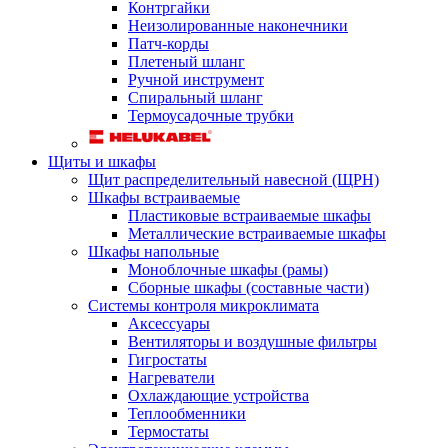
Контргайки
Неизолированные наконечники
Патч-корды
Плетеный шланг
Ручной инструмент
Спиральный шланг
Термоусадочные трубки
Щиты и шкафы
Щит распределительный навесной (ЩРН)
Шкафы встраиваемые
Пластиковые встраиваемые шкафы
Металлические встраиваемые шкафы
Шкафы напольные
Моноблочные шкафы (рамы)
Сборные шкафы (составные части)
Системы контроля микроклимата
Аксессуары
Вентиляторы и воздушные фильтры
Гигростаты
Нагреватели
Охлаждающие устройства
Теплообменники
Термостаты