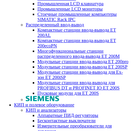
Промышленная LCD клавиатура
Промышленные LCD мониторы
Стоечные промышленные компьютеры
SIMATIC Rack IPC
Распределенный ввод-вывод
Компактные станции ввода-вывода ET
200AL
Компактные станции ввода-вывода ET
200ecoPN
Многофункциональные станции
распределенного ввода-вывода ET 200M
Модульные станции ввода-вывода ET 200pro
Модульные станции ввода-вывода ET 200SP
Модульные станции ввода-вывода для Ex-
зон ET 200iSP
Модульные станции ввода-вывода для
PROFIBUS DT и PROFINET IO ET 200S
Пусковые модули для ET 200S
КИП и полевое оборудование
КИП и анализаторы
Аппаратные ПИД-регуляторы
Бесконтактные выключатели
Измерительные преобразователи для