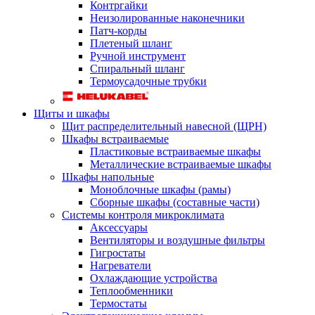
Контргайки
Неизолированные наконечники
Патч-корды
Плетеный шланг
Ручной инструмент
Спиральный шланг
Термоусадочные трубки
Щиты и шкафы
Щит распределительный навесной (ЩРН)
Шкафы встраиваемые
Пластиковые встраиваемые шкафы
Металлические встраиваемые шкафы
Шкафы напольные
Моноблочные шкафы (рамы)
Сборные шкафы (составные части)
Системы контроля микроклимата
Аксессуары
Вентиляторы и воздушные фильтры
Гигростаты
Нагреватели
Охлаждающие устройства
Теплообменники
Термостаты