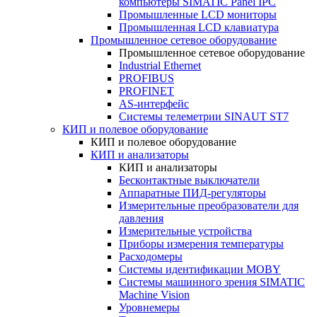
компьютеры SIMATIC Panel IPC
Промышленные LCD мониторы
Промышленная LCD клавиатура
Промышленное сетевое оборудование
Промышленное сетевое оборудование
Industrial Ethernet
PROFIBUS
PROFINET
AS-интерфейс
Системы телеметрии SINAUT ST7
КИП и полевое оборудование
КИП и полевое оборудование
КИП и анализаторы
КИП и анализаторы
Бесконтактные выключатели
Аппаратные ПИД-регуляторы
Измерительные преобразователи для
давления
Измерительные устройства
Приборы измерения температуры
Расходомеры
Системы идентификации MOBY
Системы машинного зрения SIMATIC
Machine Vision
Уровнемеры