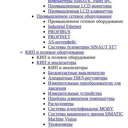
компьютеры SIMATIC Panel IPC
Промышленные LCD мониторы
Промышленная LCD клавиатура
Промышленное сетевое оборудование
Промышленное сетевое оборудование
Industrial Ethernet
PROFIBUS
PROFINET
AS-интерфейс
Системы телеметрии SINAUT ST7
КИП и полевое оборудование
КИП и полевое оборудование
КИП и анализаторы
КИП и анализаторы
Бесконтактные выключатели
Аппаратные ПИД-регуляторы
Измерительные преобразователи для
давления
Измерительные устройства
Приборы измерения температуры
Расходомеры
Системы идентификации MOBY
Системы машинного зрения SIMATIC
Machine Vision
Уровнемеры