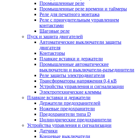
Промышленные реле
Промышленные реле времени и таймеры
Реле для печатного монтажа
Реле с принудительным управлением
контактами
Шаговые реле
Пуск и защита двигателей
Автоматические выключатели защиты
двигателя
Контакторы
Плавкие вставки и держатели
Промышленные автоматические
выключатели и выключатели-разъединители
Реле защиты электродвигателя
Трансформаторы напряжения 0,4 кВ
Устройства управления и сигнализации
Электротехнические клеммы
Плавкие вставки и держатели
Держатели предохранителей
Ножевые предохранители
Предохранители типа D
Цилиндрические предохранители
Устройства управления и сигнализации
Датчики
Концевые выключатели