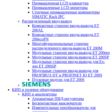
Промышленная LCD клавиатура
Промышленные LCD мониторы
Стоечные промышленные компьютеры
SIMATIC Rack IPC
Распределенный ввод-вывод
Компактные станции ввода-вывода ET
200AL
Компактные станции ввода-вывода ET
200ecoPN
Многофункциональные станции
распределенного ввода-вывода ET 200M
Модульные станции ввода-вывода ET 200pro
Модульные станции ввода-вывода ET 200SP
Модульные станции ввода-вывода для Ex-
зон ET 200iSP
Модульные станции ввода-вывода для
PROFIBUS DT и PROFINET IO ET 200S
Пусковые модули для ET 200S
КИП и полевое оборудование
КИП и анализаторы
Аппаратные ПИД-регуляторы
Бесконтактные выключатели
Измерительные преобразователи для