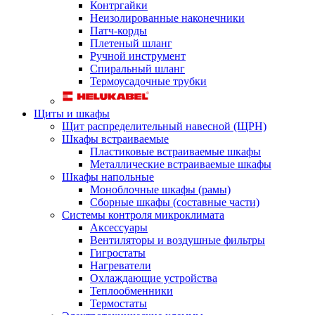
Контргайки
Неизолированные наконечники
Патч-корды
Плетеный шланг
Ручной инструмент
Спиральный шланг
Термоусадочные трубки
Щиты и шкафы
Щит распределительный навесной (ЩРН)
Шкафы встраиваемые
Пластиковые встраиваемые шкафы
Металлические встраиваемые шкафы
Шкафы напольные
Моноблочные шкафы (рамы)
Сборные шкафы (составные части)
Системы контроля микроклимата
Аксессуары
Вентиляторы и воздушные фильтры
Гигростаты
Нагреватели
Охлаждающие устройства
Теплообменники
Термостаты