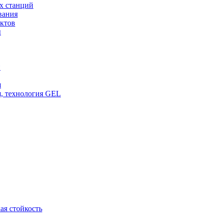
х станций
вания
ктов
ы
и
я
, технология GEL
ая стойкость