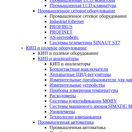
Промышленные LCD мониторы
Промышленная LCD клавиатура
Промышленное сетевое оборудование
Промышленное сетевое оборудование
Industrial Ethernet
PROFIBUS
PROFINET
AS-интерфейс
Системы телеметрии SINAUT ST7
КИП и полевое оборудование
КИП и полевое оборудование
КИП и анализаторы
КИП и анализаторы
Бесконтактные выключатели
Аппаратные ПИД-регуляторы
Измерительные преобразователи для да
Измерительные устройства
Приборы измерения температуры
Расходомеры
Системы идентификации MOBY
Системы машинного зрения SIMATIC Ma
Уровнемеры
Технологии взвешивания
Промышленная автоматика
Промышленная автоматика