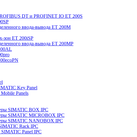
 PROFIBUS DT и PROFINET IO ET 200S
00SP
еленного ввода-вывода ET 200M
x-зон ET 200iSP
еленного ввода-вывода ET 200MP
200AL
0pro
200ecoPN
el
IMATIC Key Panel
Mobile Panels
еры SIMATIC BOX IPC
теры SIMATIC MICROBOX IPC
теры SIMATIC NANOBOX IPC
SIMATIC Rack IPC
SIMATIC Panel IPC