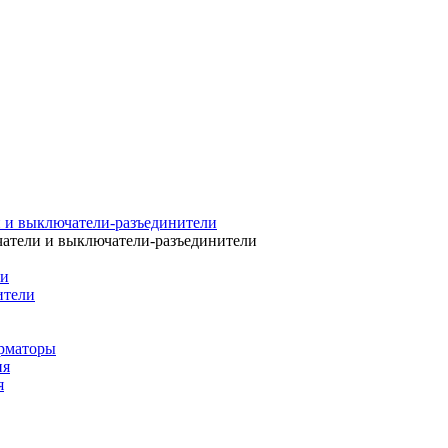
 и выключатели-разъединители
атели и выключатели-разъединители
ли
ители
рматоры
ия
я