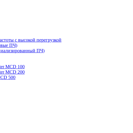
стоты с высокой перегрузкой
овые ПЧ)
циализированный ПЧ)
rter MCD 100
rter MCD 200
 MCD 500