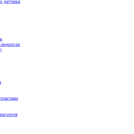
е датчики
и
ключатели
)
ы
нтактами
вигателя