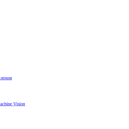
вления
chine Vision