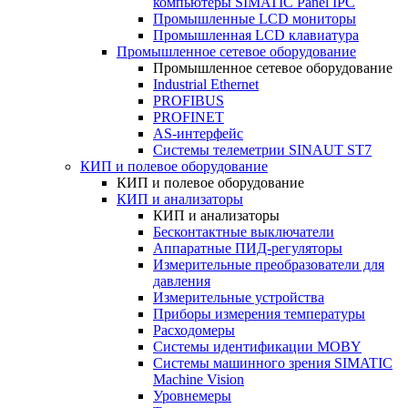
компьютеры SIMATIC Panel IPC
Промышленные LCD мониторы
Промышленная LCD клавиатура
Промышленное сетевое оборудование
Промышленное сетевое оборудование
Industrial Ethernet
PROFIBUS
PROFINET
AS-интерфейс
Системы телеметрии SINAUT ST7
КИП и полевое оборудование
КИП и полевое оборудование
КИП и анализаторы
КИП и анализаторы
Бесконтактные выключатели
Аппаратные ПИД-регуляторы
Измерительные преобразователи для
давления
Измерительные устройства
Приборы измерения температуры
Расходомеры
Системы идентификации MOBY
Системы машинного зрения SIMATIC
Machine Vision
Уровнемеры