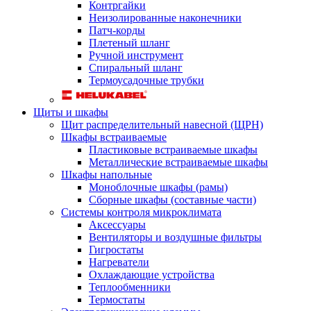
Контргайки
Неизолированные наконечники
Патч-корды
Плетеный шланг
Ручной инструмент
Спиральный шланг
Термоусадочные трубки
Щиты и шкафы
Щит распределительный навесной (ЩРН)
Шкафы встраиваемые
Пластиковые встраиваемые шкафы
Металлические встраиваемые шкафы
Шкафы напольные
Моноблочные шкафы (рамы)
Сборные шкафы (составные части)
Системы контроля микроклимата
Аксессуары
Вентиляторы и воздушные фильтры
Гигростаты
Нагреватели
Охлаждающие устройства
Теплообменники
Термостаты