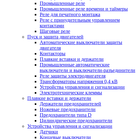
Промышленные реле
Промышленные реле времени и таймеры
Реле для печатного монтажа
Реле с принудительным управлением
контактами
Шаговые реле
Пуск и защита двигателей
Автоматические выключатели защиты
двигателя
Контакторы
Плавкие вставки и держатели
Промышленные автоматические
выключатели и выключатели-разъединители
Реле защиты электродвигателя
Трансформаторы напряжения 0,4 кВ
Устройства управления и сигнализации
Электротехнические клеммы
Плавкие вставки и держатели
Держатели предохранителей
Ножевые предохранители
Предохранители типа D
Цилиндрические предохранители
Устройства управления и сигнализации
Датчики
Концевые выключатели