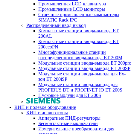
Промышленная LCD клавиатура
Промышленные LCD мониторы
Стоечные промышленные компьютеры
SIMATIC Rack IPC
Распределенный ввод-вывод
Компактные станции ввода-вывода ET
200AL
Компактные станции ввода-вывода ET
200ecoPN
Многофункциональные станции
распределенного ввода-вывода ET 200M
Модульные станции ввода-вывода ET 200pro
Модульные станции ввода-вывода ET 200SP
Модульные станции ввода-вывода для Ex-
зон ET 200iSP
Модульные станции ввода-вывода для
PROFIBUS DT и PROFINET IO ET 200S
Пусковые модули для ET 200S
КИП и полевое оборудование
КИП и анализаторы
Аппаратные ПИД-регуляторы
Бесконтактные выключатели
Измерительные преобразователи для