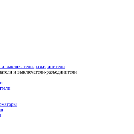
 и выключатели-разъединители
атели и выключатели-разъединители
ли
ители
рматоры
ия
я