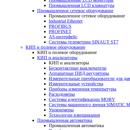
Промышленные LCD мониторы
Промышленная LCD клавиатура
Промышленное сетевое оборудование
Промышленное сетевое оборудование
Industrial Ethernet
PROFIBUS
PROFINET
AS-интерфейс
Системы телеметрии SINAUT ST7
КИП и полевое оборудование
КИП и полевое оборудование
КИП и анализаторы
КИП и анализаторы
Бесконтактные выключатели
Аппаратные ПИД-регуляторы
Измерительные преобразователи для да
Измерительные устройства
Приборы измерения температуры
Расходомеры
Системы идентификации MOBY
Системы машинного зрения SIMATIC Ma
Уровнемеры
Технологии взвешивания
Промышленная автоматика
Промышленная автоматика