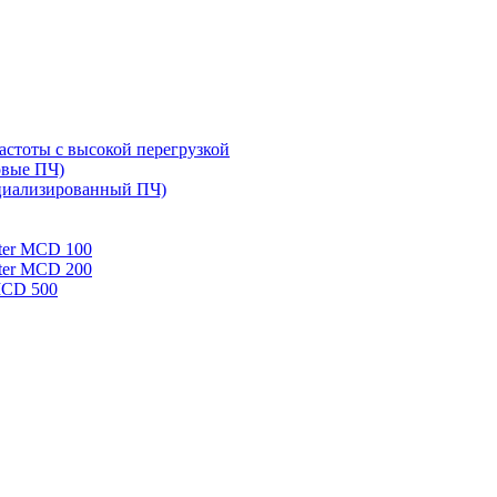
стоты с высокой перегрузкой
овые ПЧ)
циализированный ПЧ)
rter MCD 100
rter MCD 200
 MCD 500