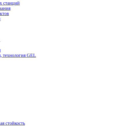
х станций
вания
ктов
ы
и
я
, технология GEL
ая стойкость