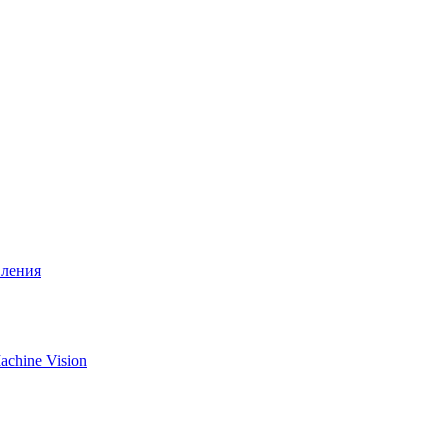
вления
chine Vision