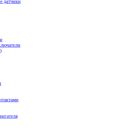
е датчики
и
ключатели
)
ы
нтактами
вигателя