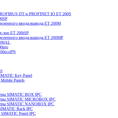
 PROFIBUS DT и PROFINET IO ET 200S
00SP
еленного ввода-вывода ET 200M
x-зон ET 200iSP
еленного ввода-вывода ET 200MP
200AL
0pro
200ecoPN
el
IMATIC Key Panel
Mobile Panels
еры SIMATIC BOX IPC
теры SIMATIC MICROBOX IPC
теры SIMATIC NANOBOX IPC
SIMATIC Rack IPC
SIMATIC Panel IPC