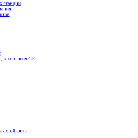
х станций
вания
ктов
ы
и
я
, технология GEL
ая стойкость