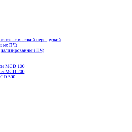
стоты с высокой перегрузкой
овые ПЧ)
циализированный ПЧ)
rter MCD 100
rter MCD 200
 MCD 500