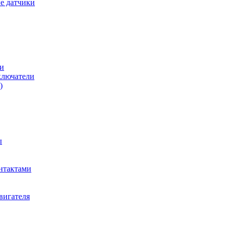
е датчики
и
ключатели
)
ы
нтактами
вигателя