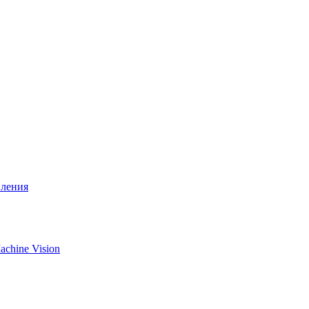
вления
chine Vision