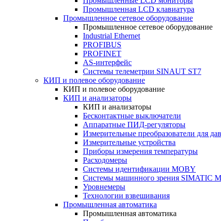
Промышленные LCD мониторы
Промышленная LCD клавиатура
Промышленное сетевое оборудование
Промышленное сетевое оборудование
Industrial Ethernet
PROFIBUS
PROFINET
AS-интерфейс
Системы телеметрии SINAUT ST7
КИП и полевое оборудование
КИП и полевое оборудование
КИП и анализаторы
КИП и анализаторы
Бесконтактные выключатели
Аппаратные ПИД-регуляторы
Измерительные преобразователи для да
Измерительные устройства
Приборы измерения температуры
Расходомеры
Системы идентификации MOBY
Системы машинного зрения SIMATIC Ma
Уровнемеры
Технологии взвешивания
Промышленная автоматика
Промышленная автоматика