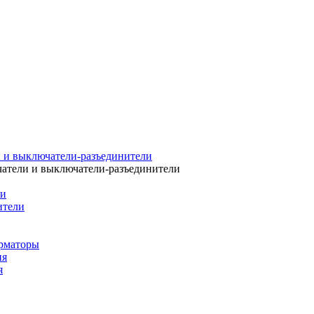
 и выключатели-разъединители
атели и выключатели-разъединители
ли
ители
рматоры
ия
я