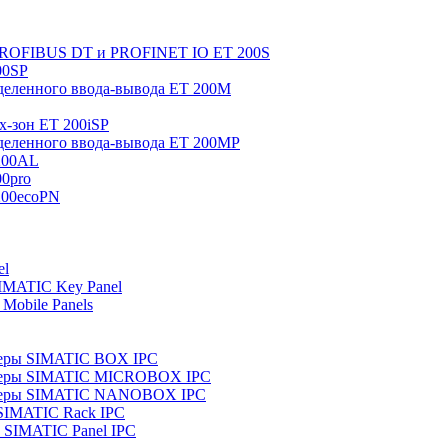
 PROFIBUS DT и PROFINET IO ET 200S
00SP
еленного ввода-вывода ET 200M
x-зон ET 200iSP
еленного ввода-вывода ET 200MP
200AL
0pro
200ecoPN
el
IMATIC Key Panel
Mobile Panels
еры SIMATIC BOX IPC
теры SIMATIC MICROBOX IPC
теры SIMATIC NANOBOX IPC
SIMATIC Rack IPC
SIMATIC Panel IPC