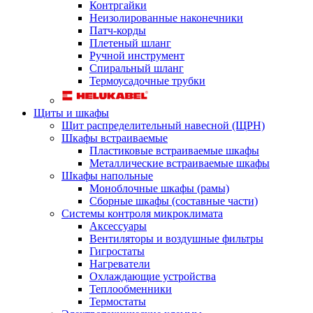
Контргайки
Неизолированные наконечники
Патч-корды
Плетеный шланг
Ручной инструмент
Спиральный шланг
Термоусадочные трубки
Щиты и шкафы
Щит распределительный навесной (ЩРН)
Шкафы встраиваемые
Пластиковые встраиваемые шкафы
Металлические встраиваемые шкафы
Шкафы напольные
Моноблочные шкафы (рамы)
Сборные шкафы (составные части)
Системы контроля микроклимата
Аксессуары
Вентиляторы и воздушные фильтры
Гигростаты
Нагреватели
Охлаждающие устройства
Теплообменники
Термостаты