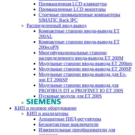
Промышленная LCD клавиатура
Промышленные LCD мониторы
Стоечные промышленные компьютеры
SIMATIC Rack IPC
Распределенный ввод-вывод
Компактные станции ввода-вывода ET
200AL
Компактные станции ввода-вывода ET
200ecoPN
Многофункциональные станции
распределенного ввода-вывода ET 200M
Модульные станции ввода-вывода ET 200pro
Модульные станции ввода-вывода ET 200SP
Модульные станции ввода-вывода для Ex-
зон ET 200iSP
Модульные станции ввода-вывода для
PROFIBUS DT и PROFINET IO ET 200S
Пусковые модули для ET 200S
КИП и полевое оборудование
КИП и анализаторы
Аппаратные ПИД-регуляторы
Бесконтактные выключатели
Измерительные преобразователи для