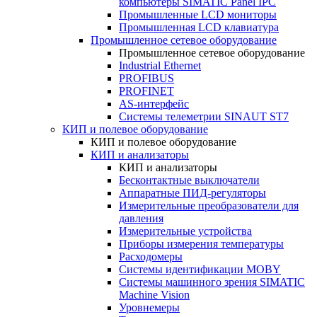
компьютеры SIMATIC Panel IPC
Промышленные LCD мониторы
Промышленная LCD клавиатура
Промышленное сетевое оборудование
Промышленное сетевое оборудование
Industrial Ethernet
PROFIBUS
PROFINET
AS-интерфейс
Системы телеметрии SINAUT ST7
КИП и полевое оборудование
КИП и полевое оборудование
КИП и анализаторы
КИП и анализаторы
Бесконтактные выключатели
Аппаратные ПИД-регуляторы
Измерительные преобразователи для
давления
Измерительные устройства
Приборы измерения температуры
Расходомеры
Системы идентификации MOBY
Системы машинного зрения SIMATIC
Machine Vision
Уровнемеры