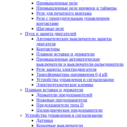
Промышленные реле
Промышленные реле времени и таймеры
Реле для печатного монтажа
Реле с принудительным управлением
контактами
Шаговые реле
Пуск и защита двигателей
Автоматические выключатели защиты
двигателя
Контакторы
Плавкие вставки и держатели
Промышленные автоматические
выключатели и выключатели-разъединители
Реле защиты электродвигателя
Трансформаторы напряжения 0,4 кВ
Устройства управления и сигнализации
Электротехнические клеммы
Плавкие вставки и держатели
Держатели предохранителей
Ножевые предохранители
Предохранители типа D
Цилиндрические предохранители
Устройства управления и сигнализации
Датчики
Концевые выключатели