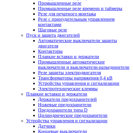
Промышленные реле
Промышленные реле времени и таймеры
Реле для печатного монтажа
Реле с принудительным управлением
контактами
Шаговые реле
Пуск и защита двигателей
Автоматические выключатели защиты
двигателя
Контакторы
Плавкие вставки и держатели
Промышленные автоматические
выключатели и выключатели-разъединители
Реле защиты электродвигателя
Трансформаторы напряжения 0,4 кВ
Устройства управления и сигнализации
Электротехнические клеммы
Плавкие вставки и держатели
Держатели предохранителей
Ножевые предохранители
Предохранители типа D
Цилиндрические предохранители
Устройства управления и сигнализации
Датчики
Концевые выключатели