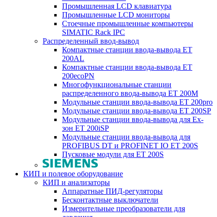
Промышленная LCD клавиатура
Промышленные LCD мониторы
Стоечные промышленные компьютеры
SIMATIC Rack IPC
Распределенный ввод-вывод
Компактные станции ввода-вывода ET
200AL
Компактные станции ввода-вывода ET
200ecoPN
Многофункциональные станции
распределенного ввода-вывода ET 200M
Модульные станции ввода-вывода ET 200pro
Модульные станции ввода-вывода ET 200SP
Модульные станции ввода-вывода для Ex-
зон ET 200iSP
Модульные станции ввода-вывода для
PROFIBUS DT и PROFINET IO ET 200S
Пусковые модули для ET 200S
КИП и полевое оборудование
КИП и анализаторы
Аппаратные ПИД-регуляторы
Бесконтактные выключатели
Измерительные преобразователи для