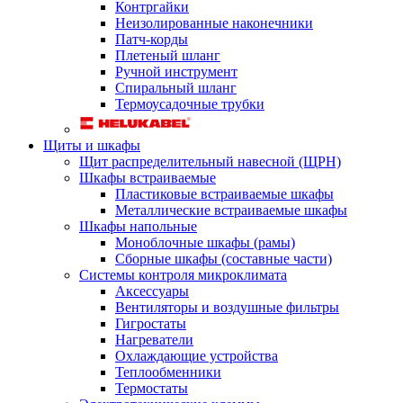
Контргайки
Неизолированные наконечники
Патч-корды
Плетеный шланг
Ручной инструмент
Спиральный шланг
Термоусадочные трубки
Щиты и шкафы
Щит распределительный навесной (ЩРН)
Шкафы встраиваемые
Пластиковые встраиваемые шкафы
Металлические встраиваемые шкафы
Шкафы напольные
Моноблочные шкафы (рамы)
Сборные шкафы (составные части)
Системы контроля микроклимата
Аксессуары
Вентиляторы и воздушные фильтры
Гигростаты
Нагреватели
Охлаждающие устройства
Теплообменники
Термостаты