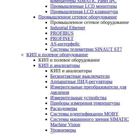
компьютеры SIMATIC Panel IPC
Промышленные LCD мониторы
Промышленная LCD клавиатура
Промышленное сетевое оборудование
Промышленное сетевое оборудование
Industrial Ethernet
PROFIBUS
PROFINET
AS-интерфейс
Системы телеметрии SINAUT ST7
КИП и полевое оборудование
КИП и полевое оборудование
КИП и анализаторы
КИП и анализаторы
Бесконтактные выключатели
Аппаратные ПИД-регуляторы
Измерительные преобразователи для
давления
Измерительные устройства
Приборы измерения температуры
Расходомеры
Системы идентификации MOBY
Системы машинного зрения SIMATIC
Machine Vision
Уровнемеры