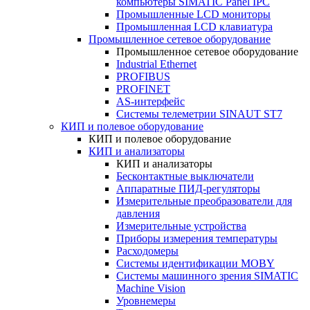
компьютеры SIMATIC Panel IPC
Промышленные LCD мониторы
Промышленная LCD клавиатура
Промышленное сетевое оборудование
Промышленное сетевое оборудование
Industrial Ethernet
PROFIBUS
PROFINET
AS-интерфейс
Системы телеметрии SINAUT ST7
КИП и полевое оборудование
КИП и полевое оборудование
КИП и анализаторы
КИП и анализаторы
Бесконтактные выключатели
Аппаратные ПИД-регуляторы
Измерительные преобразователи для
давления
Измерительные устройства
Приборы измерения температуры
Расходомеры
Системы идентификации MOBY
Системы машинного зрения SIMATIC
Machine Vision
Уровнемеры