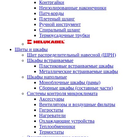
Контргайки
Неизолированные наконечники
Патч-корды
Плетеный шланг
Ручной инструмент
Спиральный шланг
Термоусадочные трубки
Щиты и шкафы
Щит распределительный навесной (ЩРН)
Шкафы встраиваемые
Пластиковые встраиваемые шкафы
Металлические встраиваемые шкафы
Шкафы напольные
Моноблочные шкафы (рамы)
Сборные шкафы (составные части)
Системы контроля микроклимата
Аксессуары
Вентиляторы и воздушные фильтры
Гигростаты
Нагреватели
Охлаждающие устройства
Теплообменники
Термостаты