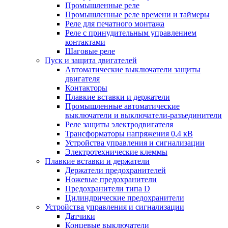
Промышленные реле
Промышленные реле времени и таймеры
Реле для печатного монтажа
Реле с принудительным управлением
контактами
Шаговые реле
Пуск и защита двигателей
Автоматические выключатели защиты
двигателя
Контакторы
Плавкие вставки и держатели
Промышленные автоматические
выключатели и выключатели-разъединители
Реле защиты электродвигателя
Трансформаторы напряжения 0,4 кВ
Устройства управления и сигнализации
Электротехнические клеммы
Плавкие вставки и держатели
Держатели предохранителей
Ножевые предохранители
Предохранители типа D
Цилиндрические предохранители
Устройства управления и сигнализации
Датчики
Концевые выключатели