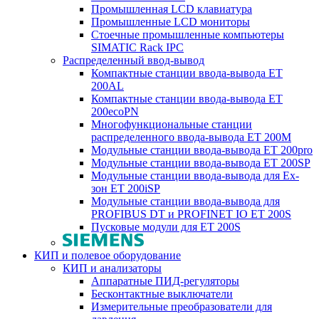
Промышленная LCD клавиатура
Промышленные LCD мониторы
Стоечные промышленные компьютеры
SIMATIC Rack IPC
Распределенный ввод-вывод
Компактные станции ввода-вывода ET
200AL
Компактные станции ввода-вывода ET
200ecoPN
Многофункциональные станции
распределенного ввода-вывода ET 200M
Модульные станции ввода-вывода ET 200pro
Модульные станции ввода-вывода ET 200SP
Модульные станции ввода-вывода для Ex-
зон ET 200iSP
Модульные станции ввода-вывода для
PROFIBUS DT и PROFINET IO ET 200S
Пусковые модули для ET 200S
КИП и полевое оборудование
КИП и анализаторы
Аппаратные ПИД-регуляторы
Бесконтактные выключатели
Измерительные преобразователи для