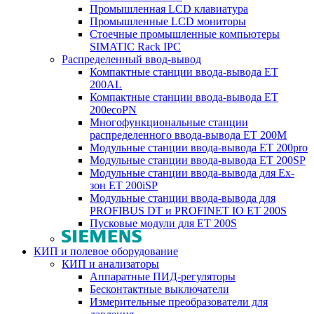
Промышленная LCD клавиатура
Промышленные LCD мониторы
Стоечные промышленные компьютеры
SIMATIC Rack IPC
Распределенный ввод-вывод
Компактные станции ввода-вывода ET
200AL
Компактные станции ввода-вывода ET
200ecoPN
Многофункциональные станции
распределенного ввода-вывода ET 200M
Модульные станции ввода-вывода ET 200pro
Модульные станции ввода-вывода ET 200SP
Модульные станции ввода-вывода для Ex-
зон ET 200iSP
Модульные станции ввода-вывода для
PROFIBUS DT и PROFINET IO ET 200S
Пусковые модули для ET 200S
КИП и полевое оборудование
КИП и анализаторы
Аппаратные ПИД-регуляторы
Бесконтактные выключатели
Измерительные преобразователи для