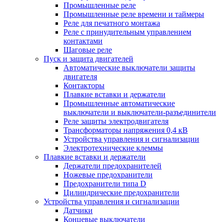
Промышленные реле
Промышленные реле времени и таймеры
Реле для печатного монтажа
Реле с принудительным управлением
контактами
Шаговые реле
Пуск и защита двигателей
Автоматические выключатели защиты
двигателя
Контакторы
Плавкие вставки и держатели
Промышленные автоматические
выключатели и выключатели-разъединители
Реле защиты электродвигателя
Трансформаторы напряжения 0,4 кВ
Устройства управления и сигнализации
Электротехнические клеммы
Плавкие вставки и держатели
Держатели предохранителей
Ножевые предохранители
Предохранители типа D
Цилиндрические предохранители
Устройства управления и сигнализации
Датчики
Концевые выключатели