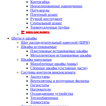
Контргайки
Неизолированные наконечники
Патч-корды
Плетеный шланг
Ручной инструмент
Спиральный шланг
Термоусадочные трубки
Щиты и шкафы
Щит распределительный навесной (ЩРН)
Шкафы встраиваемые
Пластиковые встраиваемые шкафы
Металлические встраиваемые шкафы
Шкафы напольные
Моноблочные шкафы (рамы)
Сборные шкафы (составные части)
Системы контроля микроклимата
Аксессуары
Вентиляторы и воздушные фильтры
Гигростаты
Нагреватели
Охлаждающие устройства
Теплообменники
Термостаты