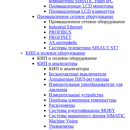
компьютеры SIMATIC Panel IPC
Промышленные LCD мониторы
Промышленная LCD клавиатура
Промышленное сетевое оборудование
Промышленное сетевое оборудование
Industrial Ethernet
PROFIBUS
PROFINET
AS-интерфейс
Системы телеметрии SINAUT ST7
КИП и полевое оборудование
КИП и полевое оборудование
КИП и анализаторы
КИП и анализаторы
Бесконтактные выключатели
Аппаратные ПИД-регуляторы
Измерительные преобразователи для
давления
Измерительные устройства
Приборы измерения температуры
Расходомеры
Системы идентификации MOBY
Системы машинного зрения SIMATIC
Machine Vision
Уровнемеры