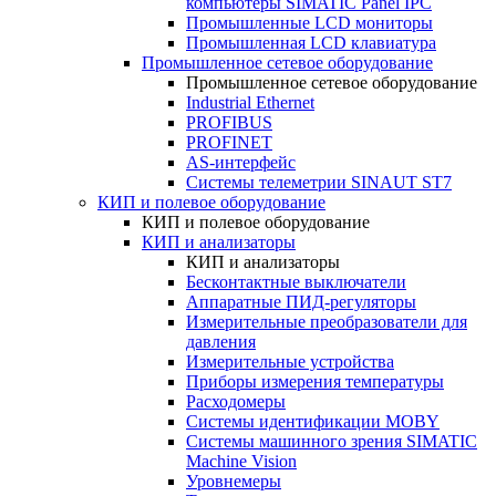
компьютеры SIMATIC Panel IPC
Промышленные LCD мониторы
Промышленная LCD клавиатура
Промышленное сетевое оборудование
Промышленное сетевое оборудование
Industrial Ethernet
PROFIBUS
PROFINET
AS-интерфейс
Системы телеметрии SINAUT ST7
КИП и полевое оборудование
КИП и полевое оборудование
КИП и анализаторы
КИП и анализаторы
Бесконтактные выключатели
Аппаратные ПИД-регуляторы
Измерительные преобразователи для
давления
Измерительные устройства
Приборы измерения температуры
Расходомеры
Системы идентификации MOBY
Системы машинного зрения SIMATIC
Machine Vision
Уровнемеры