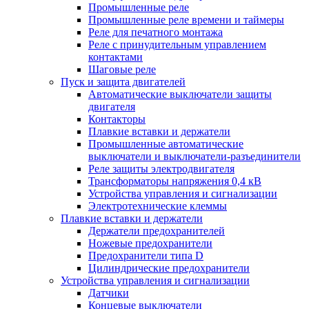
Промышленные реле
Промышленные реле времени и таймеры
Реле для печатного монтажа
Реле с принудительным управлением
контактами
Шаговые реле
Пуск и защита двигателей
Автоматические выключатели защиты
двигателя
Контакторы
Плавкие вставки и держатели
Промышленные автоматические
выключатели и выключатели-разъединители
Реле защиты электродвигателя
Трансформаторы напряжения 0,4 кВ
Устройства управления и сигнализации
Электротехнические клеммы
Плавкие вставки и держатели
Держатели предохранителей
Ножевые предохранители
Предохранители типа D
Цилиндрические предохранители
Устройства управления и сигнализации
Датчики
Концевые выключатели