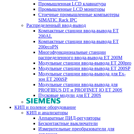
Промышленная LCD клавиатура
Промышленные LCD мониторы
Стоечные промышленные компьютеры
SIMATIC Rack IPC
Распределенный ввод-вывод
Компактные станции ввода-вывода ET
200AL
Компактные станции ввода-вывода ET
200ecoPN
Многофункциональные станции
распределенного ввода-вывода ET 200M
Модульные станции ввода-вывода ET 200pro
Модульные станции ввода-вывода ET 200SP
Модульные станции ввода-вывода для Ex-
зон ET 200iSP
Модульные станции ввода-вывода для
PROFIBUS DT и PROFINET IO ET 200S
Пусковые модули для ET 200S
КИП и полевое оборудование
КИП и анализаторы
Аппаратные ПИД-регуляторы
Бесконтактные выключатели
Измерительные преобразователи для