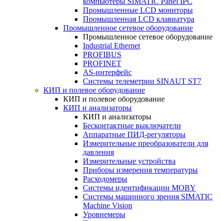
компьютеры SIMATIC Panel IPC
Промышленные LCD мониторы
Промышленная LCD клавиатура
Промышленное сетевое оборудование
Промышленное сетевое оборудование
Industrial Ethernet
PROFIBUS
PROFINET
AS-интерфейс
Системы телеметрии SINAUT ST7
КИП и полевое оборудование
КИП и полевое оборудование
КИП и анализаторы
КИП и анализаторы
Бесконтактные выключатели
Аппаратные ПИД-регуляторы
Измерительные преобразователи для
давления
Измерительные устройства
Приборы измерения температуры
Расходомеры
Системы идентификации MOBY
Системы машинного зрения SIMATIC
Machine Vision
Уровнемеры