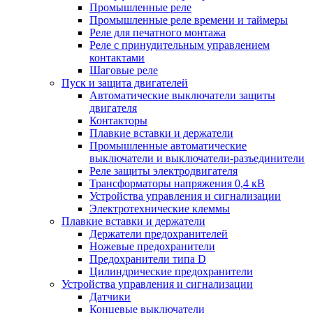
Промышленные реле
Промышленные реле времени и таймеры
Реле для печатного монтажа
Реле с принудительным управлением
контактами
Шаговые реле
Пуск и защита двигателей
Автоматические выключатели защиты
двигателя
Контакторы
Плавкие вставки и держатели
Промышленные автоматические
выключатели и выключатели-разъединители
Реле защиты электродвигателя
Трансформаторы напряжения 0,4 кВ
Устройства управления и сигнализации
Электротехнические клеммы
Плавкие вставки и держатели
Держатели предохранителей
Ножевые предохранители
Предохранители типа D
Цилиндрические предохранители
Устройства управления и сигнализации
Датчики
Концевые выключатели