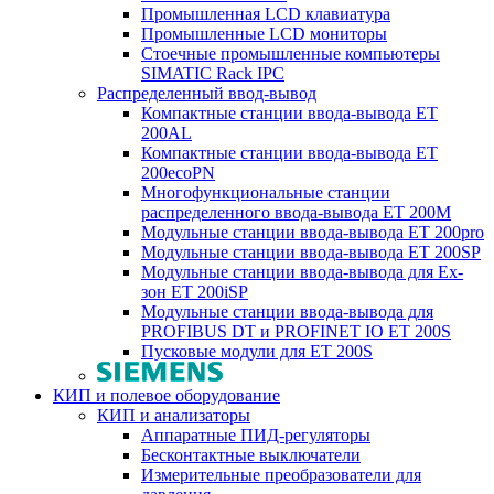
Промышленная LCD клавиатура
Промышленные LCD мониторы
Стоечные промышленные компьютеры
SIMATIC Rack IPC
Распределенный ввод-вывод
Компактные станции ввода-вывода ET
200AL
Компактные станции ввода-вывода ET
200ecoPN
Многофункциональные станции
распределенного ввода-вывода ET 200M
Модульные станции ввода-вывода ET 200pro
Модульные станции ввода-вывода ET 200SP
Модульные станции ввода-вывода для Ex-
зон ET 200iSP
Модульные станции ввода-вывода для
PROFIBUS DT и PROFINET IO ET 200S
Пусковые модули для ET 200S
КИП и полевое оборудование
КИП и анализаторы
Аппаратные ПИД-регуляторы
Бесконтактные выключатели
Измерительные преобразователи для