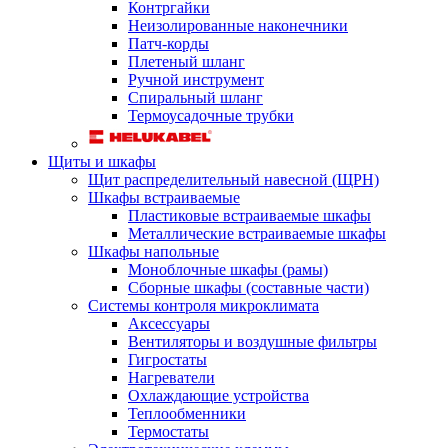
Контргайки
Неизолированные наконечники
Патч-корды
Плетеный шланг
Ручной инструмент
Спиральный шланг
Термоусадочные трубки
Щиты и шкафы
Щит распределительный навесной (ЩРН)
Шкафы встраиваемые
Пластиковые встраиваемые шкафы
Металлические встраиваемые шкафы
Шкафы напольные
Моноблочные шкафы (рамы)
Сборные шкафы (составные части)
Системы контроля микроклимата
Аксессуары
Вентиляторы и воздушные фильтры
Гигростаты
Нагреватели
Охлаждающие устройства
Теплообменники
Термостаты