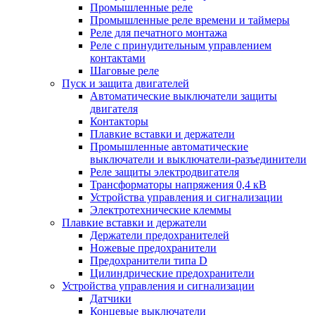
Промышленные реле
Промышленные реле времени и таймеры
Реле для печатного монтажа
Реле с принудительным управлением
контактами
Шаговые реле
Пуск и защита двигателей
Автоматические выключатели защиты
двигателя
Контакторы
Плавкие вставки и держатели
Промышленные автоматические
выключатели и выключатели-разъединители
Реле защиты электродвигателя
Трансформаторы напряжения 0,4 кВ
Устройства управления и сигнализации
Электротехнические клеммы
Плавкие вставки и держатели
Держатели предохранителей
Ножевые предохранители
Предохранители типа D
Цилиндрические предохранители
Устройства управления и сигнализации
Датчики
Концевые выключатели