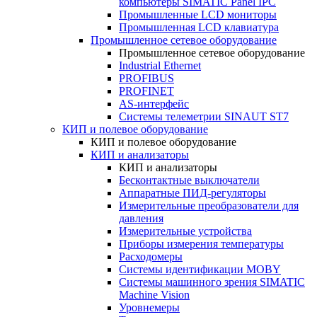
компьютеры SIMATIC Panel IPC
Промышленные LCD мониторы
Промышленная LCD клавиатура
Промышленное сетевое оборудование
Промышленное сетевое оборудование
Industrial Ethernet
PROFIBUS
PROFINET
AS-интерфейс
Системы телеметрии SINAUT ST7
КИП и полевое оборудование
КИП и полевое оборудование
КИП и анализаторы
КИП и анализаторы
Бесконтактные выключатели
Аппаратные ПИД-регуляторы
Измерительные преобразователи для
давления
Измерительные устройства
Приборы измерения температуры
Расходомеры
Системы идентификации MOBY
Системы машинного зрения SIMATIC
Machine Vision
Уровнемеры