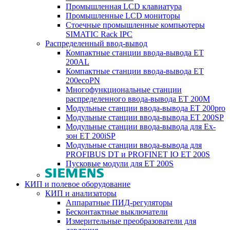
Промышленная LCD клавиатура
Промышленные LCD мониторы
Стоечные промышленные компьютеры
SIMATIC Rack IPC
Распределенный ввод-вывод
Компактные станции ввода-вывода ET
200AL
Компактные станции ввода-вывода ET
200ecoPN
Многофункциональные станции
распределенного ввода-вывода ET 200M
Модульные станции ввода-вывода ET 200pro
Модульные станции ввода-вывода ET 200SP
Модульные станции ввода-вывода для Ex-
зон ET 200iSP
Модульные станции ввода-вывода для
PROFIBUS DT и PROFINET IO ET 200S
Пусковые модули для ET 200S
КИП и полевое оборудование
КИП и анализаторы
Аппаратные ПИД-регуляторы
Бесконтактные выключатели
Измерительные преобразователи для