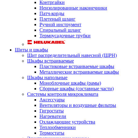
Контргайки
Неизолированные наконечники
Патч-корды
Плетеный шланг
Ручной инструмент
Спиральный шланг
Термоусадочные трубки
Щиты и шкафы
Щит распределительный навесной (ЩРН)
Шкафы встраиваемые
Пластиковые встраиваемые шкафы
Металлические встраиваемые шкафы
Шкафы напольные
Моноблочные шкафы (рамы)
Сборные шкафы (составные части)
Системы контроля микроклимата
Аксессуары
Вентиляторы и воздушные фильтры
Гигростаты
Нагреватели
Охлаждающие устройства
Теплообменники
Термостаты