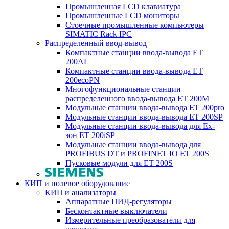
Промышленная LCD клавиатура
Промышленные LCD мониторы
Стоечные промышленные компьютеры
SIMATIC Rack IPC
Распределенный ввод-вывод
Компактные станции ввода-вывода ET
200AL
Компактные станции ввода-вывода ET
200ecoPN
Многофункциональные станции
распределенного ввода-вывода ET 200M
Модульные станции ввода-вывода ET 200pro
Модульные станции ввода-вывода ET 200SP
Модульные станции ввода-вывода для Ex-
зон ET 200iSP
Модульные станции ввода-вывода для
PROFIBUS DT и PROFINET IO ET 200S
Пусковые модули для ET 200S
КИП и полевое оборудование
КИП и анализаторы
Аппаратные ПИД-регуляторы
Бесконтактные выключатели
Измерительные преобразователи для