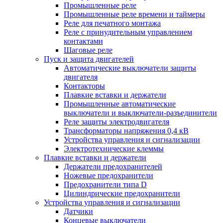
Промышленные реле
Промышленные реле времени и таймеры
Реле для печатного монтажа
Реле с принудительным управлением
контактами
Шаговые реле
Пуск и защита двигателей
Автоматические выключатели защиты
двигателя
Контакторы
Плавкие вставки и держатели
Промышленные автоматические
выключатели и выключатели-разъединители
Реле защиты электродвигателя
Трансформаторы напряжения 0,4 кВ
Устройства управления и сигнализации
Электротехнические клеммы
Плавкие вставки и держатели
Держатели предохранителей
Ножевые предохранители
Предохранители типа D
Цилиндрические предохранители
Устройства управления и сигнализации
Датчики
Концевые выключатели