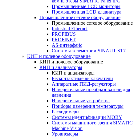
компьютеры SIMATIC Panel IPC
Промышленные LCD мониторы
Промышленная LCD клавиатура
Промышленное сетевое оборудование
Промышленное сетевое оборудование
Industrial Ethernet
PROFIBUS
PROFINET
AS-интерфейс
Системы телеметрии SINAUT ST7
КИП и полевое оборудование
КИП и полевое оборудование
КИП и анализаторы
КИП и анализаторы
Бесконтактные выключатели
Аппаратные ПИД-регуляторы
Измерительные преобразователи для
давления
Измерительные устройства
Приборы измерения температуры
Расходомеры
Системы идентификации MOBY
Системы машинного зрения SIMATIC
Machine Vision
Уровнемеры