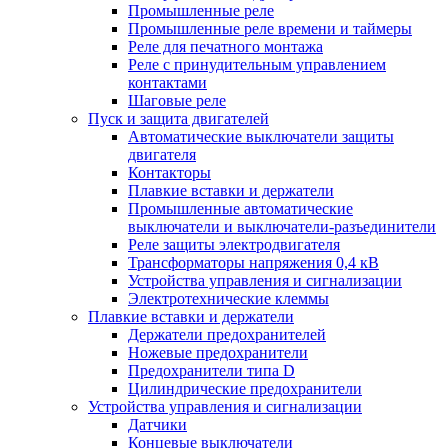
Промышленные реле
Промышленные реле времени и таймеры
Реле для печатного монтажа
Реле с принудительным управлением
контактами
Шаговые реле
Пуск и защита двигателей
Автоматические выключатели защиты
двигателя
Контакторы
Плавкие вставки и держатели
Промышленные автоматические
выключатели и выключатели-разъединители
Реле защиты электродвигателя
Трансформаторы напряжения 0,4 кВ
Устройства управления и сигнализации
Электротехнические клеммы
Плавкие вставки и держатели
Держатели предохранителей
Ножевые предохранители
Предохранители типа D
Цилиндрические предохранители
Устройства управления и сигнализации
Датчики
Концевые выключатели