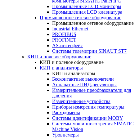
компьютеры SIMATIC Panel IPC
Промышленные LCD мониторы
Промышленная LCD клавиатура
Промышленное сетевое оборудование
Промышленное сетевое оборудование
Industrial Ethernet
PROFIBUS
PROFINET
AS-интерфейс
Системы телеметрии SINAUT ST7
КИП и полевое оборудование
КИП и полевое оборудование
КИП и анализаторы
КИП и анализаторы
Бесконтактные выключатели
Аппаратные ПИД-регуляторы
Измерительные преобразователи для
давления
Измерительные устройства
Приборы измерения температуры
Расходомеры
Системы идентификации MOBY
Системы машинного зрения SIMATIC
Machine Vision
Уровнемеры