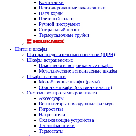
Контргайки
Неизолированные наконечники
Патч-корды
Плетеный шланг
Ручной инструмент
Спиральный шланг
Термоусадочные трубки
Щиты и шкафы
Щит распределительный навесной (ЩРН)
Шкафы встраиваемые
Пластиковые встраиваемые шкафы
Металлические встраиваемые шкафы
Шкафы напольные
Моноблочные шкафы (рамы)
Сборные шкафы (составные части)
Системы контроля микроклимата
Аксессуары
Вентиляторы и воздушные фильтры
Гигростаты
Нагреватели
Охлаждающие устройства
Теплообменники
Термостаты