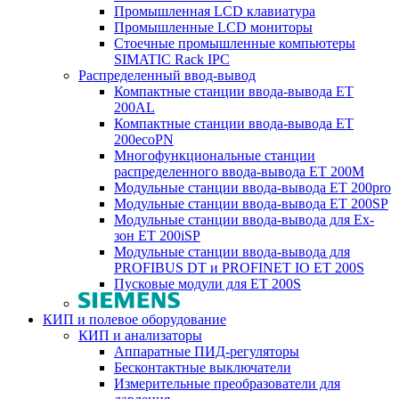
Промышленная LCD клавиатура
Промышленные LCD мониторы
Стоечные промышленные компьютеры
SIMATIC Rack IPC
Распределенный ввод-вывод
Компактные станции ввода-вывода ET
200AL
Компактные станции ввода-вывода ET
200ecoPN
Многофункциональные станции
распределенного ввода-вывода ET 200M
Модульные станции ввода-вывода ET 200pro
Модульные станции ввода-вывода ET 200SP
Модульные станции ввода-вывода для Ex-
зон ET 200iSP
Модульные станции ввода-вывода для
PROFIBUS DT и PROFINET IO ET 200S
Пусковые модули для ET 200S
КИП и полевое оборудование
КИП и анализаторы
Аппаратные ПИД-регуляторы
Бесконтактные выключатели
Измерительные преобразователи для