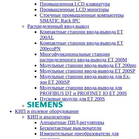
Промышленная LCD клавиатура
Промышленные LCD мониторы
Стоечные промышленные компьютеры
SIMATIC Rack IPC
Распределенный ввод-вывод
Компактные станции ввода-вывода ET
200AL
Компактные станции ввода-вывода ET
200ecoPN
Многофункциональные станции
распределенного ввода-вывода ET 200M
Модульные станции ввода-вывода ET 200pro
Модульные станции ввода-вывода ET 200SP
Модульные станции ввода-вывода для Ex-
зон ET 200iSP
Модульные станции ввода-вывода для
PROFIBUS DT и PROFINET IO ET 200S
Пусковые модули для ET 200S
КИП и полевое оборудование
КИП и анализаторы
Аппаратные ПИД-регуляторы
Бесконтактные выключатели
Измерительные преобразователи для