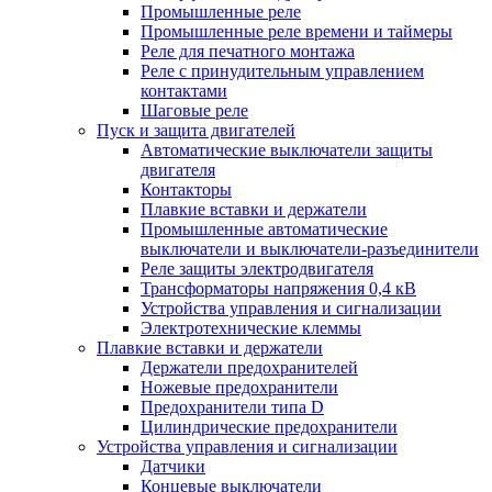
Промышленные реле
Промышленные реле времени и таймеры
Реле для печатного монтажа
Реле с принудительным управлением
контактами
Шаговые реле
Пуск и защита двигателей
Автоматические выключатели защиты
двигателя
Контакторы
Плавкие вставки и держатели
Промышленные автоматические
выключатели и выключатели-разъединители
Реле защиты электродвигателя
Трансформаторы напряжения 0,4 кВ
Устройства управления и сигнализации
Электротехнические клеммы
Плавкие вставки и держатели
Держатели предохранителей
Ножевые предохранители
Предохранители типа D
Цилиндрические предохранители
Устройства управления и сигнализации
Датчики
Концевые выключатели