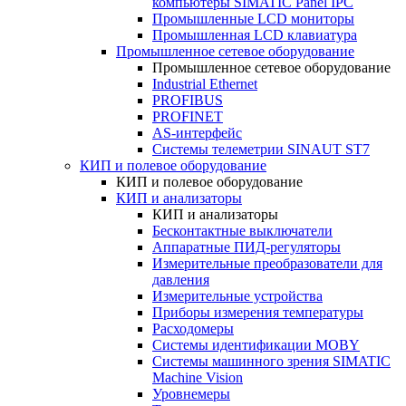
компьютеры SIMATIC Panel IPC
Промышленные LCD мониторы
Промышленная LCD клавиатура
Промышленное сетевое оборудование
Промышленное сетевое оборудование
Industrial Ethernet
PROFIBUS
PROFINET
AS-интерфейс
Системы телеметрии SINAUT ST7
КИП и полевое оборудование
КИП и полевое оборудование
КИП и анализаторы
КИП и анализаторы
Бесконтактные выключатели
Аппаратные ПИД-регуляторы
Измерительные преобразователи для
давления
Измерительные устройства
Приборы измерения температуры
Расходомеры
Системы идентификации MOBY
Системы машинного зрения SIMATIC
Machine Vision
Уровнемеры