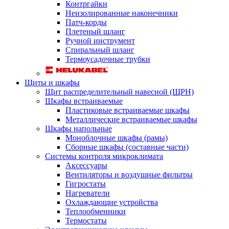
Контргайки
Неизолированные наконечники
Патч-корды
Плетеный шланг
Ручной инструмент
Спиральный шланг
Термоусадочные трубки
Щиты и шкафы
Щит распределительный навесной (ЩРН)
Шкафы встраиваемые
Пластиковые встраиваемые шкафы
Металлические встраиваемые шкафы
Шкафы напольные
Моноблочные шкафы (рамы)
Сборные шкафы (составные части)
Системы контроля микроклимата
Аксессуары
Вентиляторы и воздушные фильтры
Гигростаты
Нагреватели
Охлаждающие устройства
Теплообменники
Термостаты