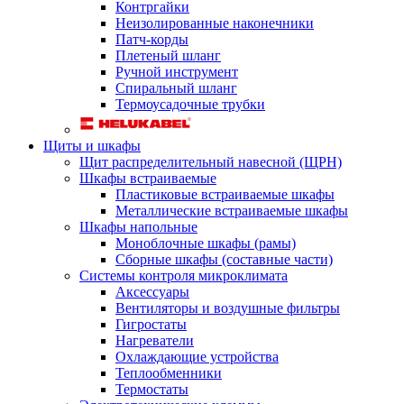
Контргайки
Неизолированные наконечники
Патч-корды
Плетеный шланг
Ручной инструмент
Спиральный шланг
Термоусадочные трубки
Щиты и шкафы
Щит распределительный навесной (ЩРН)
Шкафы встраиваемые
Пластиковые встраиваемые шкафы
Металлические встраиваемые шкафы
Шкафы напольные
Моноблочные шкафы (рамы)
Сборные шкафы (составные части)
Системы контроля микроклимата
Аксессуары
Вентиляторы и воздушные фильтры
Гигростаты
Нагреватели
Охлаждающие устройства
Теплообменники
Термостаты