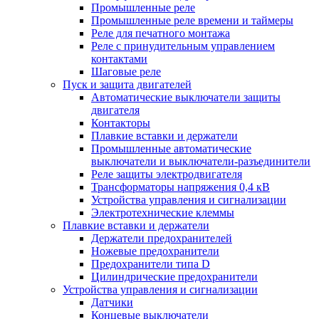
Промышленные реле
Промышленные реле времени и таймеры
Реле для печатного монтажа
Реле с принудительным управлением
контактами
Шаговые реле
Пуск и защита двигателей
Автоматические выключатели защиты
двигателя
Контакторы
Плавкие вставки и держатели
Промышленные автоматические
выключатели и выключатели-разъединители
Реле защиты электродвигателя
Трансформаторы напряжения 0,4 кВ
Устройства управления и сигнализации
Электротехнические клеммы
Плавкие вставки и держатели
Держатели предохранителей
Ножевые предохранители
Предохранители типа D
Цилиндрические предохранители
Устройства управления и сигнализации
Датчики
Концевые выключатели