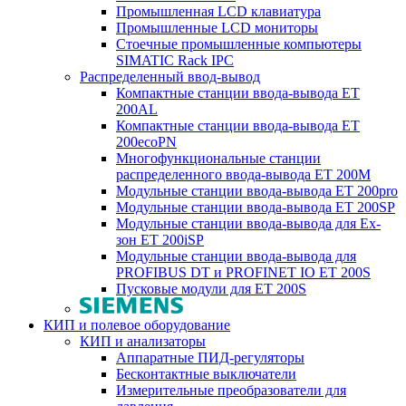
Промышленная LCD клавиатура
Промышленные LCD мониторы
Стоечные промышленные компьютеры
SIMATIC Rack IPC
Распределенный ввод-вывод
Компактные станции ввода-вывода ET
200AL
Компактные станции ввода-вывода ET
200ecoPN
Многофункциональные станции
распределенного ввода-вывода ET 200M
Модульные станции ввода-вывода ET 200pro
Модульные станции ввода-вывода ET 200SP
Модульные станции ввода-вывода для Ex-
зон ET 200iSP
Модульные станции ввода-вывода для
PROFIBUS DT и PROFINET IO ET 200S
Пусковые модули для ET 200S
КИП и полевое оборудование
КИП и анализаторы
Аппаратные ПИД-регуляторы
Бесконтактные выключатели
Измерительные преобразователи для