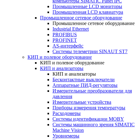
компьютеры SIMATIC Panel IPC
Промышленные LCD мониторы
Промышленная LCD клавиатура
Промышленное сетевое оборудование
Промышленное сетевое оборудование
Industrial Ethernet
PROFIBUS
PROFINET
AS-интерфейс
Системы телеметрии SINAUT ST7
КИП и полевое оборудование
КИП и полевое оборудование
КИП и анализаторы
КИП и анализаторы
Бесконтактные выключатели
Аппаратные ПИД-регуляторы
Измерительные преобразователи для
давления
Измерительные устройства
Приборы измерения температуры
Расходомеры
Системы идентификации MOBY
Системы машинного зрения SIMATIC
Machine Vision
Уровнемеры