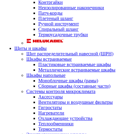
Контргайки
Неизолированные наконечники
Патч-корды
Плетеный шланг
Ручной инструмент
Спиральный шланг
Термоусадочные трубки
Щиты и шкафы
Щит распределительный навесной (ЩРН)
Шкафы встраиваемые
Пластиковые встраиваемые шкафы
Металлические встраиваемые шкафы
Шкафы напольные
Моноблочные шкафы (рамы)
Сборные шкафы (составные части)
Системы контроля микроклимата
Аксессуары
Вентиляторы и воздушные фильтры
Гигростаты
Нагреватели
Охлаждающие устройства
Теплообменники
Термостаты