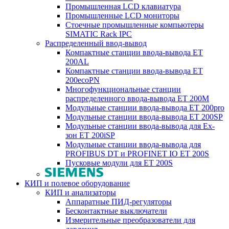
Промышленная LCD клавиатура
Промышленные LCD мониторы
Стоечные промышленные компьютеры
SIMATIC Rack IPC
Распределенный ввод-вывод
Компактные станции ввода-вывода ET
200AL
Компактные станции ввода-вывода ET
200ecoPN
Многофункциональные станции
распределенного ввода-вывода ET 200M
Модульные станции ввода-вывода ET 200pro
Модульные станции ввода-вывода ET 200SP
Модульные станции ввода-вывода для Ex-
зон ET 200iSP
Модульные станции ввода-вывода для
PROFIBUS DT и PROFINET IO ET 200S
Пусковые модули для ET 200S
КИП и полевое оборудование
КИП и анализаторы
Аппаратные ПИД-регуляторы
Бесконтактные выключатели
Измерительные преобразователи для