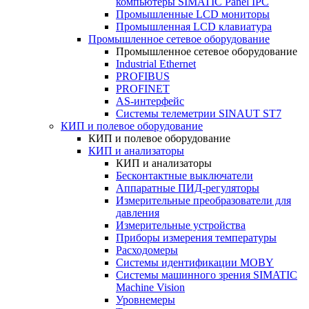
компьютеры SIMATIC Panel IPC
Промышленные LCD мониторы
Промышленная LCD клавиатура
Промышленное сетевое оборудование
Промышленное сетевое оборудование
Industrial Ethernet
PROFIBUS
PROFINET
AS-интерфейс
Системы телеметрии SINAUT ST7
КИП и полевое оборудование
КИП и полевое оборудование
КИП и анализаторы
КИП и анализаторы
Бесконтактные выключатели
Аппаратные ПИД-регуляторы
Измерительные преобразователи для
давления
Измерительные устройства
Приборы измерения температуры
Расходомеры
Системы идентификации MOBY
Системы машинного зрения SIMATIC
Machine Vision
Уровнемеры