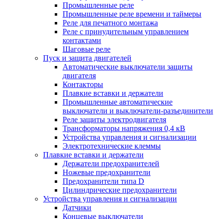
Промышленные реле
Промышленные реле времени и таймеры
Реле для печатного монтажа
Реле с принудительным управлением
контактами
Шаговые реле
Пуск и защита двигателей
Автоматические выключатели защиты
двигателя
Контакторы
Плавкие вставки и держатели
Промышленные автоматические
выключатели и выключатели-разъединители
Реле защиты электродвигателя
Трансформаторы напряжения 0,4 кВ
Устройства управления и сигнализации
Электротехнические клеммы
Плавкие вставки и держатели
Держатели предохранителей
Ножевые предохранители
Предохранители типа D
Цилиндрические предохранители
Устройства управления и сигнализации
Датчики
Концевые выключатели