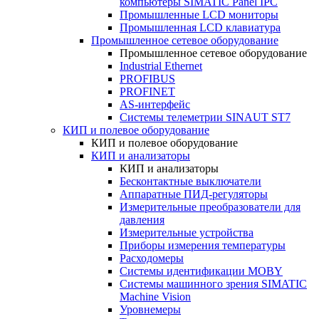
компьютеры SIMATIC Panel IPC
Промышленные LCD мониторы
Промышленная LCD клавиатура
Промышленное сетевое оборудование
Промышленное сетевое оборудование
Industrial Ethernet
PROFIBUS
PROFINET
AS-интерфейс
Системы телеметрии SINAUT ST7
КИП и полевое оборудование
КИП и полевое оборудование
КИП и анализаторы
КИП и анализаторы
Бесконтактные выключатели
Аппаратные ПИД-регуляторы
Измерительные преобразователи для
давления
Измерительные устройства
Приборы измерения температуры
Расходомеры
Системы идентификации MOBY
Системы машинного зрения SIMATIC
Machine Vision
Уровнемеры