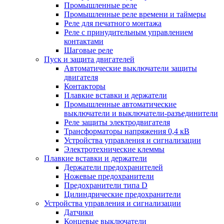
Промышленные реле
Промышленные реле времени и таймеры
Реле для печатного монтажа
Реле с принудительным управлением
контактами
Шаговые реле
Пуск и защита двигателей
Автоматические выключатели защиты
двигателя
Контакторы
Плавкие вставки и держатели
Промышленные автоматические
выключатели и выключатели-разъединители
Реле защиты электродвигателя
Трансформаторы напряжения 0,4 кВ
Устройства управления и сигнализации
Электротехнические клеммы
Плавкие вставки и держатели
Держатели предохранителей
Ножевые предохранители
Предохранители типа D
Цилиндрические предохранители
Устройства управления и сигнализации
Датчики
Концевые выключатели