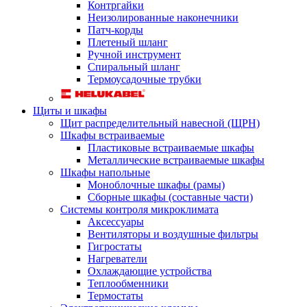
Контргайки
Неизолированные наконечники
Патч-корды
Плетеный шланг
Ручной инструмент
Спиральный шланг
Термоусадочные трубки
Щиты и шкафы
Щит распределительный навесной (ЩРН)
Шкафы встраиваемые
Пластиковые встраиваемые шкафы
Металлические встраиваемые шкафы
Шкафы напольные
Моноблочные шкафы (рамы)
Сборные шкафы (составные части)
Системы контроля микроклимата
Аксессуары
Вентиляторы и воздушные фильтры
Гигростаты
Нагреватели
Охлаждающие устройства
Теплообменники
Термостаты