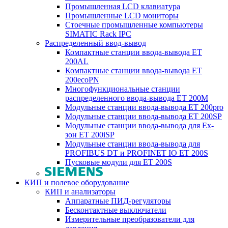
Промышленная LCD клавиатура
Промышленные LCD мониторы
Стоечные промышленные компьютеры
SIMATIC Rack IPC
Распределенный ввод-вывод
Компактные станции ввода-вывода ET
200AL
Компактные станции ввода-вывода ET
200ecoPN
Многофункциональные станции
распределенного ввода-вывода ET 200M
Модульные станции ввода-вывода ET 200pro
Модульные станции ввода-вывода ET 200SP
Модульные станции ввода-вывода для Ex-
зон ET 200iSP
Модульные станции ввода-вывода для
PROFIBUS DT и PROFINET IO ET 200S
Пусковые модули для ET 200S
КИП и полевое оборудование
КИП и анализаторы
Аппаратные ПИД-регуляторы
Бесконтактные выключатели
Измерительные преобразователи для