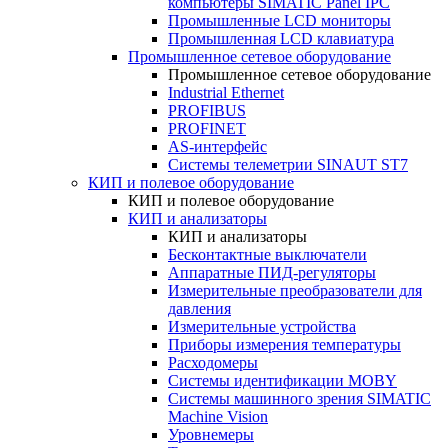
компьютеры SIMATIC Panel IPC
Промышленные LCD мониторы
Промышленная LCD клавиатура
Промышленное сетевое оборудование
Промышленное сетевое оборудование
Industrial Ethernet
PROFIBUS
PROFINET
AS-интерфейс
Системы телеметрии SINAUT ST7
КИП и полевое оборудование
КИП и полевое оборудование
КИП и анализаторы
КИП и анализаторы
Бесконтактные выключатели
Аппаратные ПИД-регуляторы
Измерительные преобразователи для
давления
Измерительные устройства
Приборы измерения температуры
Расходомеры
Системы идентификации MOBY
Системы машинного зрения SIMATIC
Machine Vision
Уровнемеры