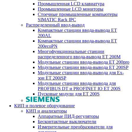
Промышленная LCD клавиатура
Промышленные LCD мониторы
Стоечные промышленные компьютеры
SIMATIC Rack IPC
Распределенный ввод-вывод
Компактные станции ввода-вывода ET
200AL
Компактные станции ввода-вывода ET
200ecoPN
Многофункциональные станции
распределенного ввода-вывода ET 200M
Модульные станции ввода-вывода ET 200pro
Модульные станции ввода-вывода ET 200SP
Модульные станции ввода-вывода для Ex-
зон ET 200iSP
Модульные станции ввода-вывода для
PROFIBUS DT и PROFINET IO ET 200S
Пусковые модули для ET 200S
КИП и полевое оборудование
КИП и анализаторы
Аппаратные ПИД-регуляторы
Бесконтактные выключатели
Измерительные преобразователи для