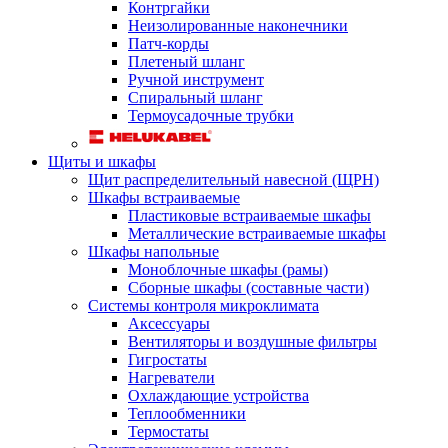
Контргайки
Неизолированные наконечники
Патч-корды
Плетеный шланг
Ручной инструмент
Спиральный шланг
Термоусадочные трубки
Щиты и шкафы
Щит распределительный навесной (ЩРН)
Шкафы встраиваемые
Пластиковые встраиваемые шкафы
Металлические встраиваемые шкафы
Шкафы напольные
Моноблочные шкафы (рамы)
Сборные шкафы (составные части)
Системы контроля микроклимата
Аксессуары
Вентиляторы и воздушные фильтры
Гигростаты
Нагреватели
Охлаждающие устройства
Теплообменники
Термостаты