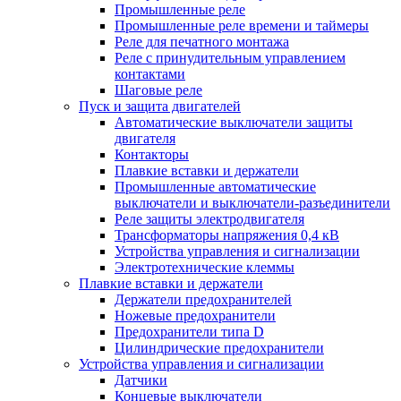
Промышленные реле
Промышленные реле времени и таймеры
Реле для печатного монтажа
Реле с принудительным управлением
контактами
Шаговые реле
Пуск и защита двигателей
Автоматические выключатели защиты
двигателя
Контакторы
Плавкие вставки и держатели
Промышленные автоматические
выключатели и выключатели-разъединители
Реле защиты электродвигателя
Трансформаторы напряжения 0,4 кВ
Устройства управления и сигнализации
Электротехнические клеммы
Плавкие вставки и держатели
Держатели предохранителей
Ножевые предохранители
Предохранители типа D
Цилиндрические предохранители
Устройства управления и сигнализации
Датчики
Концевые выключатели