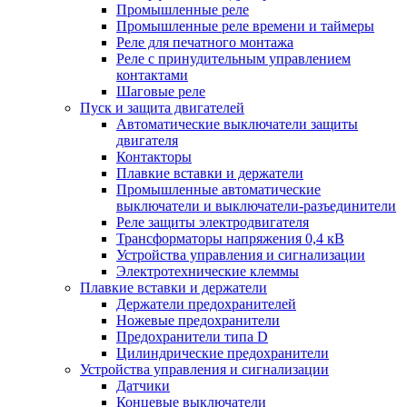
Промышленные реле
Промышленные реле времени и таймеры
Реле для печатного монтажа
Реле с принудительным управлением
контактами
Шаговые реле
Пуск и защита двигателей
Автоматические выключатели защиты
двигателя
Контакторы
Плавкие вставки и держатели
Промышленные автоматические
выключатели и выключатели-разъединители
Реле защиты электродвигателя
Трансформаторы напряжения 0,4 кВ
Устройства управления и сигнализации
Электротехнические клеммы
Плавкие вставки и держатели
Держатели предохранителей
Ножевые предохранители
Предохранители типа D
Цилиндрические предохранители
Устройства управления и сигнализации
Датчики
Концевые выключатели