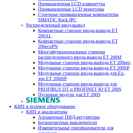
Промышленная LCD клавиатура
Промышленные LCD мониторы
Стоечные промышленные компьютеры
SIMATIC Rack IPC
Распределенный ввод-вывод
Компактные станции ввода-вывода ET
200AL
Компактные станции ввода-вывода ET
200ecoPN
Многофункциональные станции
распределенного ввода-вывода ET 200M
Модульные станции ввода-вывода ET 200pro
Модульные станции ввода-вывода ET 200SP
Модульные станции ввода-вывода для Ex-
зон ET 200iSP
Модульные станции ввода-вывода для
PROFIBUS DT и PROFINET IO ET 200S
Пусковые модули для ET 200S
КИП и полевое оборудование
КИП и анализаторы
Аппаратные ПИД-регуляторы
Бесконтактные выключатели
Измерительные преобразователи для