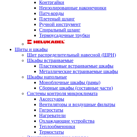
Контргайки
Неизолированные наконечники
Патч-корды
Плетеный шланг
Ручной инструмент
Спиральный шланг
Термоусадочные трубки
Щиты и шкафы
Щит распределительный навесной (ЩРН)
Шкафы встраиваемые
Пластиковые встраиваемые шкафы
Металлические встраиваемые шкафы
Шкафы напольные
Моноблочные шкафы (рамы)
Сборные шкафы (составные части)
Системы контроля микроклимата
Аксессуары
Вентиляторы и воздушные фильтры
Гигростаты
Нагреватели
Охлаждающие устройства
Теплообменники
Термостаты