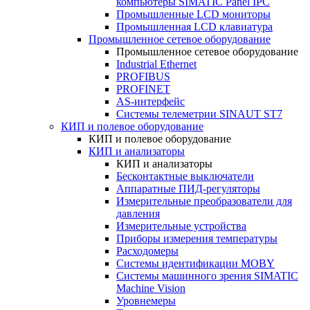
компьютеры SIMATIC Panel IPC
Промышленные LCD мониторы
Промышленная LCD клавиатура
Промышленное сетевое оборудование
Промышленное сетевое оборудование
Industrial Ethernet
PROFIBUS
PROFINET
AS-интерфейс
Системы телеметрии SINAUT ST7
КИП и полевое оборудование
КИП и полевое оборудование
КИП и анализаторы
КИП и анализаторы
Бесконтактные выключатели
Аппаратные ПИД-регуляторы
Измерительные преобразователи для
давления
Измерительные устройства
Приборы измерения температуры
Расходомеры
Системы идентификации MOBY
Системы машинного зрения SIMATIC
Machine Vision
Уровнемеры