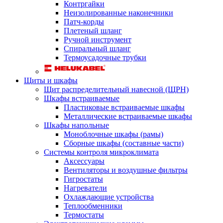
Контргайки
Неизолированные наконечники
Патч-корды
Плетеный шланг
Ручной инструмент
Спиральный шланг
Термоусадочные трубки
Щиты и шкафы
Щит распределительный навесной (ЩРН)
Шкафы встраиваемые
Пластиковые встраиваемые шкафы
Металлические встраиваемые шкафы
Шкафы напольные
Моноблочные шкафы (рамы)
Сборные шкафы (составные части)
Системы контроля микроклимата
Аксессуары
Вентиляторы и воздушные фильтры
Гигростаты
Нагреватели
Охлаждающие устройства
Теплообменники
Термостаты