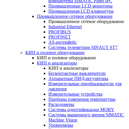
компьютеры SIMATIC Panel IPC
Промышленные LCD мониторы
Промышленная LCD клавиатура
Промышленное сетевое оборудование
Промышленное сетевое оборудование
Industrial Ethernet
PROFIBUS
PROFINET
AS-интерфейс
Системы телеметрии SINAUT ST7
КИП и полевое оборудование
КИП и полевое оборудование
КИП и анализаторы
КИП и анализаторы
Бесконтактные выключатели
Аппаратные ПИД-регуляторы
Измерительные преобразователи для
давления
Измерительные устройства
Приборы измерения температуры
Расходомеры
Системы идентификации MOBY
Системы машинного зрения SIMATIC
Machine Vision
Уровнемеры