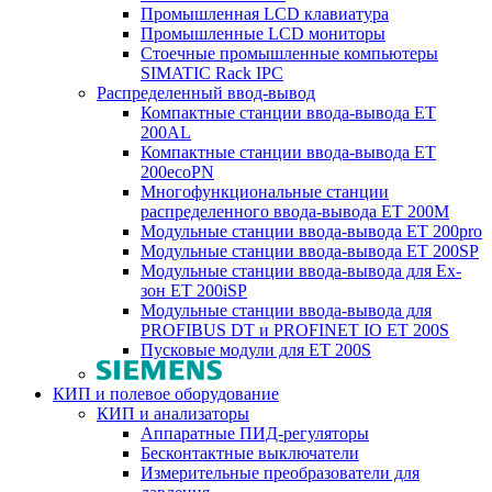
Промышленная LCD клавиатура
Промышленные LCD мониторы
Стоечные промышленные компьютеры
SIMATIC Rack IPC
Распределенный ввод-вывод
Компактные станции ввода-вывода ET
200AL
Компактные станции ввода-вывода ET
200ecoPN
Многофункциональные станции
распределенного ввода-вывода ET 200M
Модульные станции ввода-вывода ET 200pro
Модульные станции ввода-вывода ET 200SP
Модульные станции ввода-вывода для Ex-
зон ET 200iSP
Модульные станции ввода-вывода для
PROFIBUS DT и PROFINET IO ET 200S
Пусковые модули для ET 200S
КИП и полевое оборудование
КИП и анализаторы
Аппаратные ПИД-регуляторы
Бесконтактные выключатели
Измерительные преобразователи для