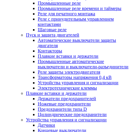
Промышленные реле
Промышленные реле времени и таймеры
Реле для печатного монтажа
Реле с принудительным управлением
контактами
Шаговые реле
Пуск и защита двигателей
Автоматические выключатели защиты
двигателя
Контакторы
Плавкие вставки и держатели
Промышленные автоматические
выключатели и выключатели-разъединители
Реле защиты электродвигателя
Трансформаторы напряжения 0,4 кВ
Устройства управления и сигнализации
Электротехнические клеммы
Плавкие вставки и держатели
Держатели предохранителей
Ножевые предохранители
Предохранители типа D
Цилиндрические предохранители
Устройства управления и сигнализации
Датчики
Концевые выключатели