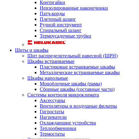
Контргайки
Неизолированные наконечники
Патч-корды
Плетеный шланг
Ручной инструмент
Спиральный шланг
Термоусадочные трубки
Щиты и шкафы
Щит распределительный навесной (ЩРН)
Шкафы встраиваемые
Пластиковые встраиваемые шкафы
Металлические встраиваемые шкафы
Шкафы напольные
Моноблочные шкафы (рамы)
Сборные шкафы (составные части)
Системы контроля микроклимата
Аксессуары
Вентиляторы и воздушные фильтры
Гигростаты
Нагреватели
Охлаждающие устройства
Теплообменники
Термостаты