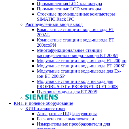
Промышленная LCD клавиатура
Промышленные LCD мониторы
Стоечные промышленные компьютеры
SIMATIC Rack IPC
Распределенный ввод-вывод
Компактные станции ввода-вывода ET
200AL
Компактные станции ввода-вывода ET
200ecoPN
Многофункциональные станции
распределенного ввода-вывода ET 200M
Модульные станции ввода-вывода ET 200pro
Модульные станции ввода-вывода ET 200SP
Модульные станции ввода-вывода для Ex-
зон ET 200iSP
Модульные станции ввода-вывода для
PROFIBUS DT и PROFINET IO ET 200S
Пусковые модули для ET 200S
КИП и полевое оборудование
КИП и анализаторы
Аппаратные ПИД-регуляторы
Бесконтактные выключатели
Измерительные преобразователи для