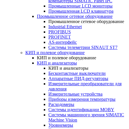
компьютеры SIMATIC Panel IPC
Промышленные LCD мониторы
Промышленная LCD клавиатура
Промышленное сетевое оборудование
Промышленное сетевое оборудование
Industrial Ethernet
PROFIBUS
PROFINET
AS-интерфейс
Системы телеметрии SINAUT ST7
КИП и полевое оборудование
КИП и полевое оборудование
КИП и анализаторы
КИП и анализаторы
Бесконтактные выключатели
Аппаратные ПИД-регуляторы
Измерительные преобразователи для
давления
Измерительные устройства
Приборы измерения температуры
Расходомеры
Системы идентификации MOBY
Системы машинного зрения SIMATIC
Machine Vision
Уровнемеры