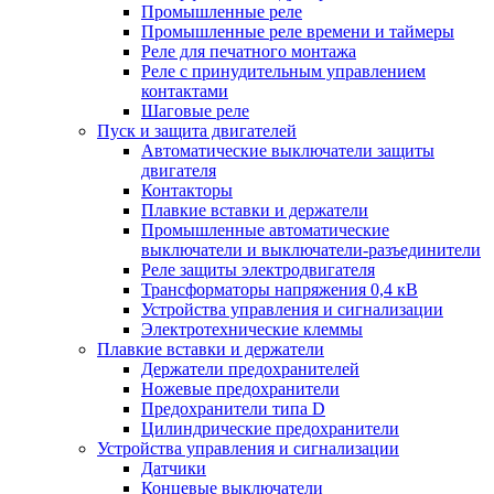
Промышленные реле
Промышленные реле времени и таймеры
Реле для печатного монтажа
Реле с принудительным управлением
контактами
Шаговые реле
Пуск и защита двигателей
Автоматические выключатели защиты
двигателя
Контакторы
Плавкие вставки и держатели
Промышленные автоматические
выключатели и выключатели-разъединители
Реле защиты электродвигателя
Трансформаторы напряжения 0,4 кВ
Устройства управления и сигнализации
Электротехнические клеммы
Плавкие вставки и держатели
Держатели предохранителей
Ножевые предохранители
Предохранители типа D
Цилиндрические предохранители
Устройства управления и сигнализации
Датчики
Концевые выключатели