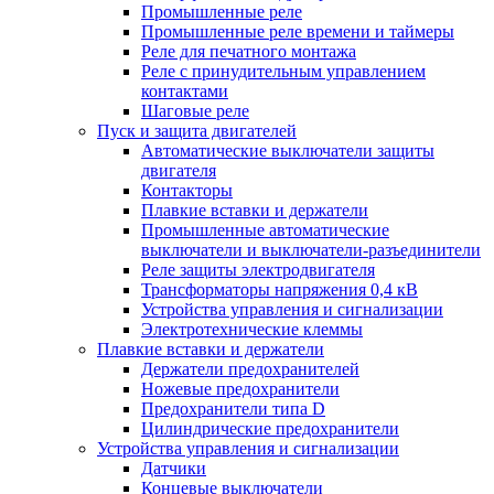
Промышленные реле
Промышленные реле времени и таймеры
Реле для печатного монтажа
Реле с принудительным управлением
контактами
Шаговые реле
Пуск и защита двигателей
Автоматические выключатели защиты
двигателя
Контакторы
Плавкие вставки и держатели
Промышленные автоматические
выключатели и выключатели-разъединители
Реле защиты электродвигателя
Трансформаторы напряжения 0,4 кВ
Устройства управления и сигнализации
Электротехнические клеммы
Плавкие вставки и держатели
Держатели предохранителей
Ножевые предохранители
Предохранители типа D
Цилиндрические предохранители
Устройства управления и сигнализации
Датчики
Концевые выключатели