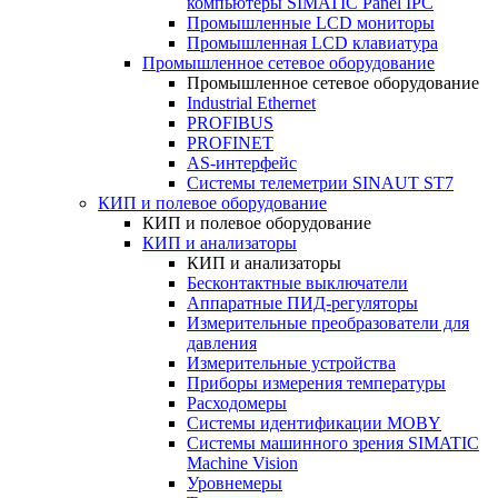
компьютеры SIMATIC Panel IPC
Промышленные LCD мониторы
Промышленная LCD клавиатура
Промышленное сетевое оборудование
Промышленное сетевое оборудование
Industrial Ethernet
PROFIBUS
PROFINET
AS-интерфейс
Системы телеметрии SINAUT ST7
КИП и полевое оборудование
КИП и полевое оборудование
КИП и анализаторы
КИП и анализаторы
Бесконтактные выключатели
Аппаратные ПИД-регуляторы
Измерительные преобразователи для
давления
Измерительные устройства
Приборы измерения температуры
Расходомеры
Системы идентификации MOBY
Системы машинного зрения SIMATIC
Machine Vision
Уровнемеры