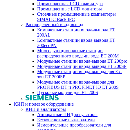
Промышленная LCD клавиатура
Промышленные LCD мониторы
Стоечные промышленные компьютеры
SIMATIC Rack IPC
Распределенный ввод-вывод
Компактные станции ввода-вывода ET
200AL
Компактные станции ввода-вывода ET
200ecoPN
Многофункциональные станции
распределенного ввода-вывода ET 200M
Модульные станции ввода-вывода ET 200pro
Модульные станции ввода-вывода ET 200SP
Модульные станции ввода-вывода для Ex-
зон ET 200iSP
Модульные станции ввода-вывода для
PROFIBUS DT и PROFINET IO ET 200S
Пусковые модули для ET 200S
КИП и полевое оборудование
КИП и анализаторы
Аппаратные ПИД-регуляторы
Бесконтактные выключатели
Измерительные преобразователи для