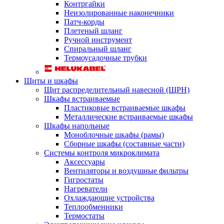
Контргайки
Неизолированные наконечники
Патч-корды
Плетеный шланг
Ручной инструмент
Спиральный шланг
Термоусадочные трубки
Щиты и шкафы
Щит распределительный навесной (ЩРН)
Шкафы встраиваемые
Пластиковые встраиваемые шкафы
Металлические встраиваемые шкафы
Шкафы напольные
Моноблочные шкафы (рамы)
Сборные шкафы (составные части)
Системы контроля микроклимата
Аксессуары
Вентиляторы и воздушные фильтры
Гигростаты
Нагреватели
Охлаждающие устройства
Теплообменники
Термостаты