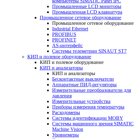
компьютеры SIMATIC Panel IPC
Промышленные LCD мониторы
Промышленная LCD клавиатура
Промышленное сетевое оборудование
Промышленное сетевое оборудование
Industrial Ethernet
PROFIBUS
PROFINET
AS-интерфейс
Системы телеметрии SINAUT ST7
КИП и полевое оборудование
КИП и полевое оборудование
КИП и анализаторы
КИП и анализаторы
Бесконтактные выключатели
Аппаратные ПИД-регуляторы
Измерительные преобразователи для
давления
Измерительные устройства
Приборы измерения температуры
Расходомеры
Системы идентификации MOBY
Системы машинного зрения SIMATIC
Machine Vision
Уровнемеры