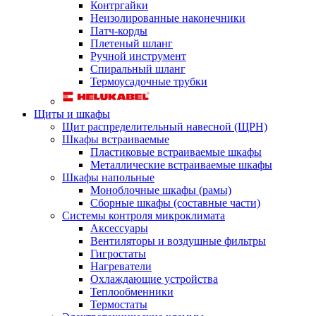
Контргайки
Неизолированные наконечники
Патч-корды
Плетеный шланг
Ручной инструмент
Спиральный шланг
Термоусадочные трубки
Щиты и шкафы
Щит распределительный навесной (ЩРН)
Шкафы встраиваемые
Пластиковые встраиваемые шкафы
Металлические встраиваемые шкафы
Шкафы напольные
Моноблочные шкафы (рамы)
Сборные шкафы (составные части)
Системы контроля микроклимата
Аксессуары
Вентиляторы и воздушные фильтры
Гигростаты
Нагреватели
Охлаждающие устройства
Теплообменники
Термостаты