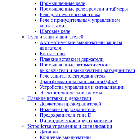
Промышленные реле
Промышленные реле времени и таймеры
Реле для печатного монтажа
Реле с принудительным управлением
контактами
Шаговые реле
Пуск и защита двигателей
Автоматические выключатели защиты
двигателя
Контакторы
Плавкие вставки и держатели
Промышленные автоматические
выключатели и выключатели-разъединители
Реле защиты электродвигателя
Трансформаторы напряжения 0,4 кВ
Устройства управления и сигнализации
Электротехнические клеммы
Плавкие вставки и держатели
Держатели предохранителей
Ножевые предохранители
Предохранители типа D
Цилиндрические предохранители
Устройства управления и сигнализации
Датчики
Концевые выключатели