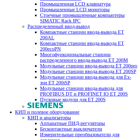
Промышленная LCD клавиатура
Промышленные LCD мониторы
Стоечные промышленные компьютеры
SIMATIC Rack IPC
Распределенный ввод-вывод
Компактные станции ввода-вывода ET
200AL
Компактные станции ввода-вывода ET
200ecoPN
Многофункциональные станции
распределенного ввода-вывода ET 200M
Модульные станции ввода-вывода ET 200pro
Модульные станции ввода-вывода ET 200SP
Модульные станции ввода-вывода для Ex-
зон ET 200iSP
Модульные станции ввода-вывода для
PROFIBUS DT и PROFINET IO ET 200S
Пусковые модули для ET 200S
КИП и полевое оборудование
КИП и анализаторы
Аппаратные ПИД-регуляторы
Бесконтактные выключатели
Измерительные преобразователи для