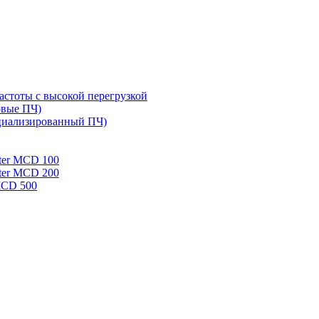
стоты с высокой перегрузкой
овые ПЧ)
циализированный ПЧ)
rter MCD 100
rter MCD 200
 MCD 500