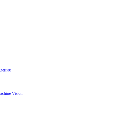
вления
chine Vision