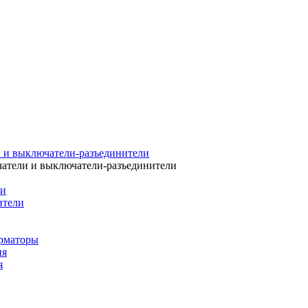
 и выключатели-разъединители
атели и выключатели-разъединители
ли
ители
рматоры
ия
я