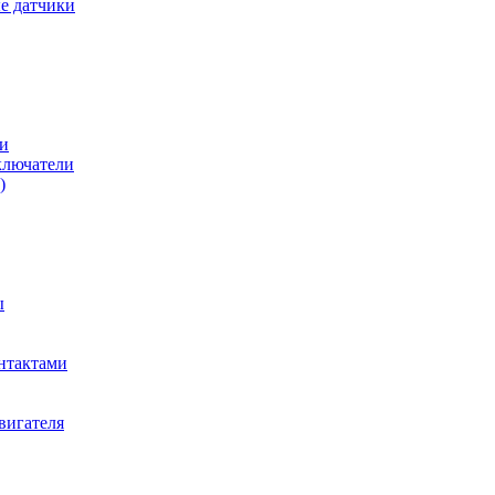
е датчики
и
ключатели
)
ы
нтактами
вигателя