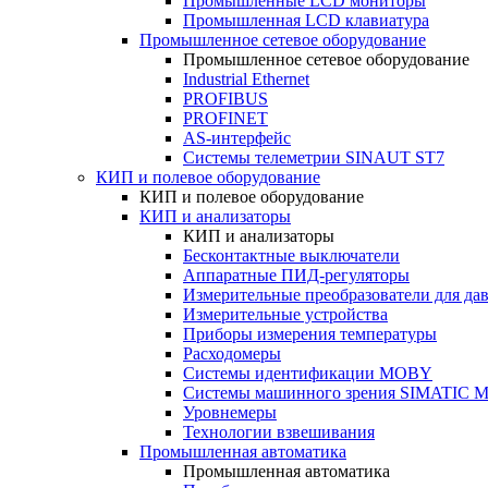
Промышленные LCD мониторы
Промышленная LCD клавиатура
Промышленное сетевое оборудование
Промышленное сетевое оборудование
Industrial Ethernet
PROFIBUS
PROFINET
AS-интерфейс
Системы телеметрии SINAUT ST7
КИП и полевое оборудование
КИП и полевое оборудование
КИП и анализаторы
КИП и анализаторы
Бесконтактные выключатели
Аппаратные ПИД-регуляторы
Измерительные преобразователи для да
Измерительные устройства
Приборы измерения температуры
Расходомеры
Системы идентификации MOBY
Системы машинного зрения SIMATIC Ma
Уровнемеры
Технологии взвешивания
Промышленная автоматика
Промышленная автоматика