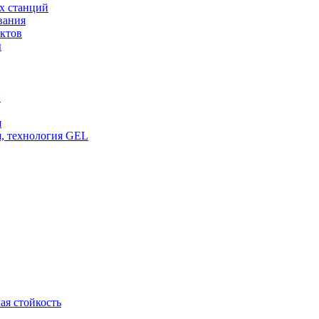
х станций
вания
ктов
ы
и
я
, технология GEL
ая стойкость