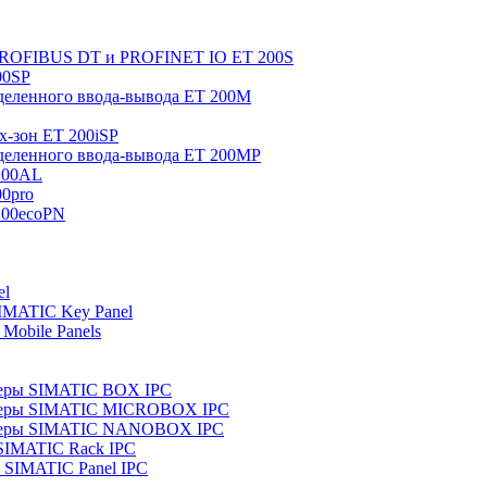
 PROFIBUS DT и PROFINET IO ET 200S
00SP
еленного ввода-вывода ET 200M
x-зон ET 200iSP
еленного ввода-вывода ET 200MP
200AL
0pro
200ecoPN
el
IMATIC Key Panel
Mobile Panels
еры SIMATIC BOX IPC
теры SIMATIC MICROBOX IPC
теры SIMATIC NANOBOX IPC
SIMATIC Rack IPC
SIMATIC Panel IPC