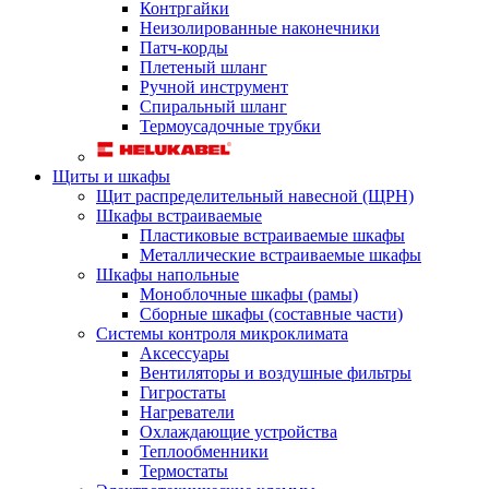
Контргайки
Неизолированные наконечники
Патч-корды
Плетеный шланг
Ручной инструмент
Спиральный шланг
Термоусадочные трубки
Щиты и шкафы
Щит распределительный навесной (ЩРН)
Шкафы встраиваемые
Пластиковые встраиваемые шкафы
Металлические встраиваемые шкафы
Шкафы напольные
Моноблочные шкафы (рамы)
Сборные шкафы (составные части)
Системы контроля микроклимата
Аксессуары
Вентиляторы и воздушные фильтры
Гигростаты
Нагреватели
Охлаждающие устройства
Теплообменники
Термостаты