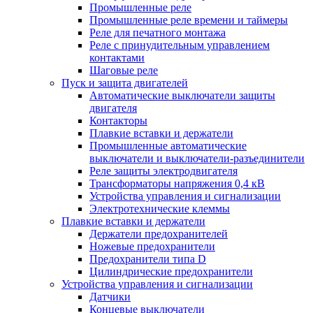
Промышленные реле
Промышленные реле времени и таймеры
Реле для печатного монтажа
Реле с принудительным управлением
контактами
Шаговые реле
Пуск и защита двигателей
Автоматические выключатели защиты
двигателя
Контакторы
Плавкие вставки и держатели
Промышленные автоматические
выключатели и выключатели-разъединители
Реле защиты электродвигателя
Трансформаторы напряжения 0,4 кВ
Устройства управления и сигнализации
Электротехнические клеммы
Плавкие вставки и держатели
Держатели предохранителей
Ножевые предохранители
Предохранители типа D
Цилиндрические предохранители
Устройства управления и сигнализации
Датчики
Концевые выключатели