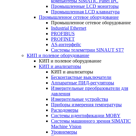
компьютеры SIMATIC Panel IPC
Промышленные LCD мониторы
Промышленная LCD клавиатура
Промышленное сетевое оборудование
Промышленное сетевое оборудование
Industrial Ethernet
PROFIBUS
PROFINET
AS-интерфейс
Системы телеметрии SINAUT ST7
КИП и полевое оборудование
КИП и полевое оборудование
КИП и анализаторы
КИП и анализаторы
Бесконтактные выключатели
Аппаратные ПИД-регуляторы
Измерительные преобразователи для
давления
Измерительные устройства
Приборы измерения температуры
Расходомеры
Системы идентификации MOBY
Системы машинного зрения SIMATIC
Machine Vision
Уровнемеры