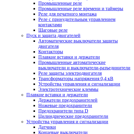
Промышленные реле
Промышленные реле времени и таймеры
Реле для печатного монтажа
Реле с принудительным управлением
контактами
Шаговые реле
Пуск и защита двигателей
Автоматические выключатели защиты
двигателя
Контакторы
Плавкие вставки и держатели
Промышленные автоматические
выключатели и выключатели-разъединители
Реле защиты электродвигателя
Трансформаторы напряжения 0,4 кВ
Устройства управления и сигнализации
Электротехнические клеммы
Плавкие вставки и держатели
Держатели предохранителей
Ножевые предохранители
Предохранители типа D
Цилиндрические предохранители
Устройства управления и сигнализации
Датчики
Концевые выключатели