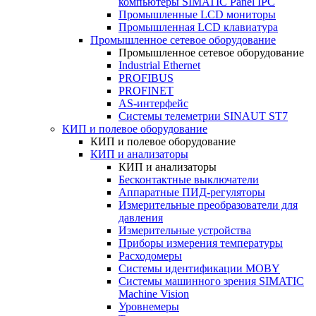
компьютеры SIMATIC Panel IPC
Промышленные LCD мониторы
Промышленная LCD клавиатура
Промышленное сетевое оборудование
Промышленное сетевое оборудование
Industrial Ethernet
PROFIBUS
PROFINET
AS-интерфейс
Системы телеметрии SINAUT ST7
КИП и полевое оборудование
КИП и полевое оборудование
КИП и анализаторы
КИП и анализаторы
Бесконтактные выключатели
Аппаратные ПИД-регуляторы
Измерительные преобразователи для
давления
Измерительные устройства
Приборы измерения температуры
Расходомеры
Системы идентификации MOBY
Системы машинного зрения SIMATIC
Machine Vision
Уровнемеры