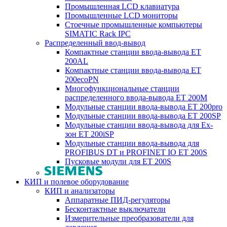
Промышленная LCD клавиатура
Промышленные LCD мониторы
Стоечные промышленные компьютеры
SIMATIC Rack IPC
Распределенный ввод-вывод
Компактные станции ввода-вывода ET
200AL
Компактные станции ввода-вывода ET
200ecoPN
Многофункциональные станции
распределенного ввода-вывода ET 200M
Модульные станции ввода-вывода ET 200pro
Модульные станции ввода-вывода ET 200SP
Модульные станции ввода-вывода для Ex-
зон ET 200iSP
Модульные станции ввода-вывода для
PROFIBUS DT и PROFINET IO ET 200S
Пусковые модули для ET 200S
КИП и полевое оборудование
КИП и анализаторы
Аппаратные ПИД-регуляторы
Бесконтактные выключатели
Измерительные преобразователи для