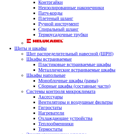
Контргайки
Неизолированные наконечники
Патч-корды
Плетеный шланг
Ручной инструмент
Спиральный шланг
Термоусадочные трубки
Щиты и шкафы
Щит распределительный навесной (ЩРН)
Шкафы встраиваемые
Пластиковые встраиваемые шкафы
Металлические встраиваемые шкафы
Шкафы напольные
Моноблочные шкафы (рамы)
Сборные шкафы (составные части)
Системы контроля микроклимата
Аксессуары
Вентиляторы и воздушные фильтры
Гигростаты
Нагреватели
Охлаждающие устройства
Теплообменники
Термостаты