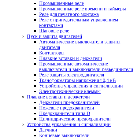
Промышленные реле
Промышленные реле времени и таймеры
Реле для печатного монтажа
Реле с принудительным управлением
контактами
Шаговые реле
Пуск и защита двигателей
Автоматические выключатели защиты
двигателя
Контакторы
Плавкие вставки и держатели
Промышленные автоматические
выключатели и выключатели-разъединители
Реле защиты электродвигателя
Трансформаторы напряжения 0,4 кВ
Устройства управления и сигнализации
Электротехнические клеммы
Плавкие вставки и держатели
Держатели предохранителей
Ножевые предохранители
Предохранители типа D
Цилиндрические предохранители
Устройства управления и сигнализации
Датчики
Концевые выключатели