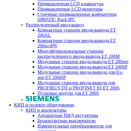
Промышленная LCD клавиатура
Промышленные LCD мониторы
Стоечные промышленные компьютеры
SIMATIC Rack IPC
Распределенный ввод-вывод
Компактные станции ввода-вывода ET
200AL
Компактные станции ввода-вывода ET
200ecoPN
Многофункциональные станции
распределенного ввода-вывода ET 200M
Модульные станции ввода-вывода ET 200pro
Модульные станции ввода-вывода ET 200SP
Модульные станции ввода-вывода для Ex-
зон ET 200iSP
Модульные станции ввода-вывода для
PROFIBUS DT и PROFINET IO ET 200S
Пусковые модули для ET 200S
КИП и полевое оборудование
КИП и анализаторы
Аппаратные ПИД-регуляторы
Бесконтактные выключатели
Измерительные преобразователи для