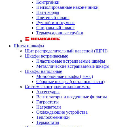
Контргайки
Неизолированные наконечники
Патч-корды
Плетеный шланг
Ручной инструмент
Спиральный шланг
Термоусадочные трубки
Щиты и шкафы
Щит распределительный навесной (ЩРН)
Шкафы встраиваемые
Пластиковые встраиваемые шкафы
Металлические встраиваемые шкафы
Шкафы напольные
Моноблочные шкафы (рамы)
Сборные шкафы (составные части)
Системы контроля микроклимата
Аксессуары
Вентиляторы и воздушные фильтры
Гигростаты
Нагреватели
Охлаждающие устройства
Теплообменники
Термостаты