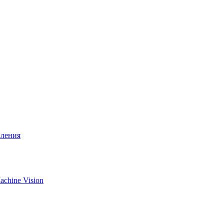
вления
chine Vision