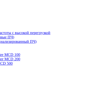
стоты с высокой перегрузкой
овые ПЧ)
циализированный ПЧ)
rter MCD 100
rter MCD 200
 MCD 500