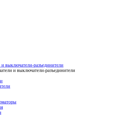
 и выключатели-разъединители
атели и выключатели-разъединители
ли
ители
рматоры
ия
я