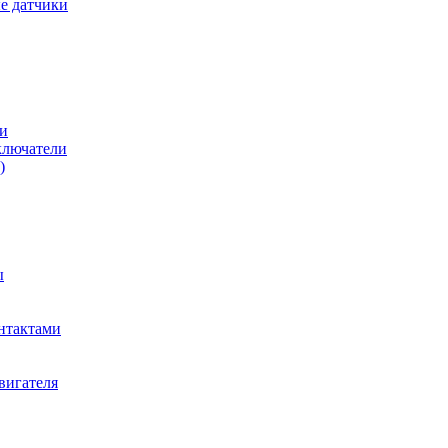
е датчики
и
ключатели
)
ы
нтактами
вигателя