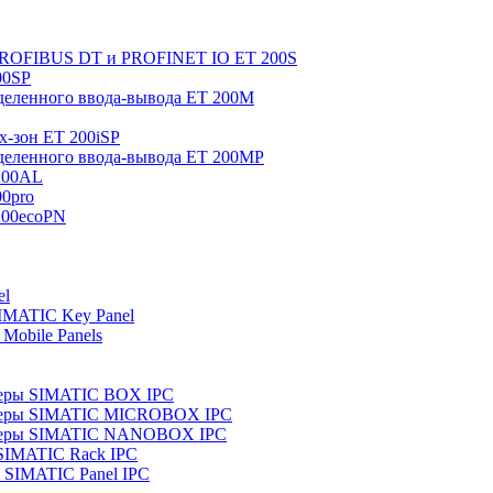
 PROFIBUS DT и PROFINET IO ET 200S
00SP
еленного ввода-вывода ET 200M
x-зон ET 200iSP
еленного ввода-вывода ET 200MP
200AL
0pro
200ecoPN
el
IMATIC Key Panel
Mobile Panels
еры SIMATIC BOX IPC
теры SIMATIC MICROBOX IPC
теры SIMATIC NANOBOX IPC
SIMATIC Rack IPC
SIMATIC Panel IPC