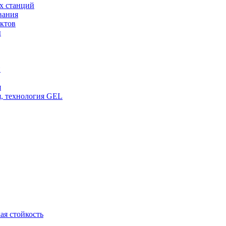
х станций
вания
ктов
ы
и
я
, технология GEL
ая стойкость