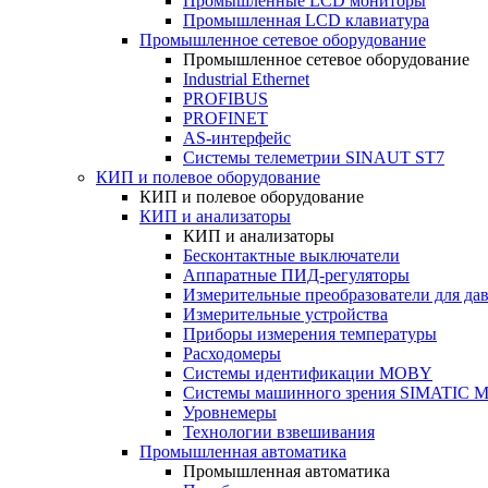
Промышленные LCD мониторы
Промышленная LCD клавиатура
Промышленное сетевое оборудование
Промышленное сетевое оборудование
Industrial Ethernet
PROFIBUS
PROFINET
AS-интерфейс
Системы телеметрии SINAUT ST7
КИП и полевое оборудование
КИП и полевое оборудование
КИП и анализаторы
КИП и анализаторы
Бесконтактные выключатели
Аппаратные ПИД-регуляторы
Измерительные преобразователи для да
Измерительные устройства
Приборы измерения температуры
Расходомеры
Системы идентификации MOBY
Системы машинного зрения SIMATIC Ma
Уровнемеры
Технологии взвешивания
Промышленная автоматика
Промышленная автоматика