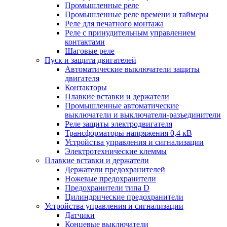
Промышленные реле
Промышленные реле времени и таймеры
Реле для печатного монтажа
Реле с принудительным управлением
контактами
Шаговые реле
Пуск и защита двигателей
Автоматические выключатели защиты
двигателя
Контакторы
Плавкие вставки и держатели
Промышленные автоматические
выключатели и выключатели-разъединители
Реле защиты электродвигателя
Трансформаторы напряжения 0,4 кВ
Устройства управления и сигнализации
Электротехнические клеммы
Плавкие вставки и держатели
Держатели предохранителей
Ножевые предохранители
Предохранители типа D
Цилиндрические предохранители
Устройства управления и сигнализации
Датчики
Концевые выключатели