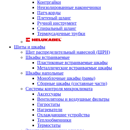
Контргайки
Неизолированные наконечники
Патч-корды
Плетеный шланг
Ручной инструмент
Спиральный шланг
Термоусадочные трубки
Щиты и шкафы
Щит распределительный навесной (ЩРН)
Шкафы встраиваемые
Пластиковые встраиваемые шкафы
Металлические встраиваемые шкафы
Шкафы напольные
Моноблочные шкафы (рамы)
Сборные шкафы (составные части)
Системы контроля микроклимата
Аксессуары
Вентиляторы и воздушные фильтры
Гигростаты
Нагреватели
Охлаждающие устройства
Теплообменники
Термостаты