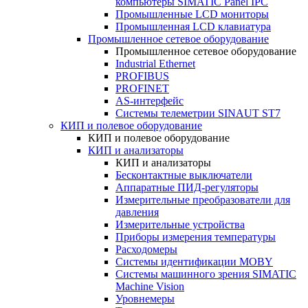
компьютеры SIMATIC Panel IPC
Промышленные LCD мониторы
Промышленная LCD клавиатура
Промышленное сетевое оборудование
Промышленное сетевое оборудование
Industrial Ethernet
PROFIBUS
PROFINET
AS-интерфейс
Системы телеметрии SINAUT ST7
КИП и полевое оборудование
КИП и полевое оборудование
КИП и анализаторы
КИП и анализаторы
Бесконтактные выключатели
Аппаратные ПИД-регуляторы
Измерительные преобразователи для
давления
Измерительные устройства
Приборы измерения температуры
Расходомеры
Системы идентификации MOBY
Системы машинного зрения SIMATIC
Machine Vision
Уровнемеры