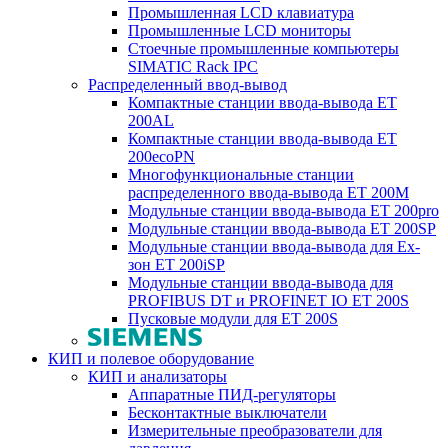
Промышленная LCD клавиатура
Промышленные LCD мониторы
Стоечные промышленные компьютеры
SIMATIC Rack IPC
Распределенный ввод-вывод
Компактные станции ввода-вывода ET
200AL
Компактные станции ввода-вывода ET
200ecoPN
Многофункциональные станции
распределенного ввода-вывода ET 200M
Модульные станции ввода-вывода ET 200pro
Модульные станции ввода-вывода ET 200SP
Модульные станции ввода-вывода для Ex-
зон ET 200iSP
Модульные станции ввода-вывода для
PROFIBUS DT и PROFINET IO ET 200S
Пусковые модули для ET 200S
КИП и полевое оборудование
КИП и анализаторы
Аппаратные ПИД-регуляторы
Бесконтактные выключатели
Измерительные преобразователи для