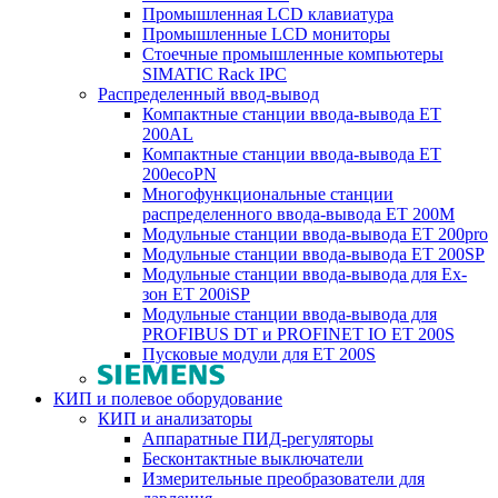
Промышленная LCD клавиатура
Промышленные LCD мониторы
Стоечные промышленные компьютеры
SIMATIC Rack IPC
Распределенный ввод-вывод
Компактные станции ввода-вывода ET
200AL
Компактные станции ввода-вывода ET
200ecoPN
Многофункциональные станции
распределенного ввода-вывода ET 200M
Модульные станции ввода-вывода ET 200pro
Модульные станции ввода-вывода ET 200SP
Модульные станции ввода-вывода для Ex-
зон ET 200iSP
Модульные станции ввода-вывода для
PROFIBUS DT и PROFINET IO ET 200S
Пусковые модули для ET 200S
КИП и полевое оборудование
КИП и анализаторы
Аппаратные ПИД-регуляторы
Бесконтактные выключатели
Измерительные преобразователи для