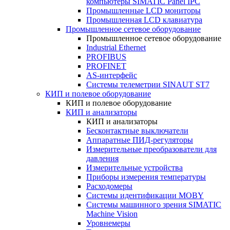
компьютеры SIMATIC Panel IPC
Промышленные LCD мониторы
Промышленная LCD клавиатура
Промышленное сетевое оборудование
Промышленное сетевое оборудование
Industrial Ethernet
PROFIBUS
PROFINET
AS-интерфейс
Системы телеметрии SINAUT ST7
КИП и полевое оборудование
КИП и полевое оборудование
КИП и анализаторы
КИП и анализаторы
Бесконтактные выключатели
Аппаратные ПИД-регуляторы
Измерительные преобразователи для
давления
Измерительные устройства
Приборы измерения температуры
Расходомеры
Системы идентификации MOBY
Системы машинного зрения SIMATIC
Machine Vision
Уровнемеры