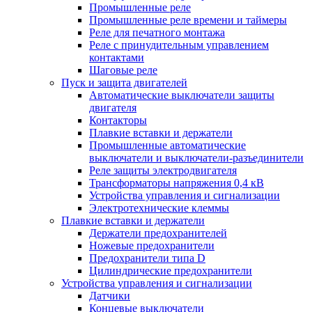
Промышленные реле
Промышленные реле времени и таймеры
Реле для печатного монтажа
Реле с принудительным управлением
контактами
Шаговые реле
Пуск и защита двигателей
Автоматические выключатели защиты
двигателя
Контакторы
Плавкие вставки и держатели
Промышленные автоматические
выключатели и выключатели-разъединители
Реле защиты электродвигателя
Трансформаторы напряжения 0,4 кВ
Устройства управления и сигнализации
Электротехнические клеммы
Плавкие вставки и держатели
Держатели предохранителей
Ножевые предохранители
Предохранители типа D
Цилиндрические предохранители
Устройства управления и сигнализации
Датчики
Концевые выключатели