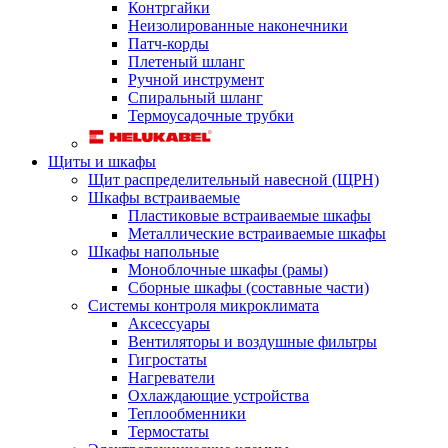
Контргайки
Неизолированные наконечники
Патч-корды
Плетеный шланг
Ручной инструмент
Спиральный шланг
Термоусадочные трубки
Щиты и шкафы
Щит распределительный навесной (ЩРН)
Шкафы встраиваемые
Пластиковые встраиваемые шкафы
Металлические встраиваемые шкафы
Шкафы напольные
Моноблочные шкафы (рамы)
Сборные шкафы (составные части)
Системы контроля микроклимата
Аксессуары
Вентиляторы и воздушные фильтры
Гигростаты
Нагреватели
Охлаждающие устройства
Теплообменники
Термостаты