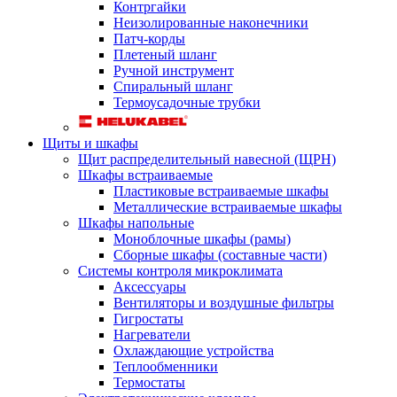
Контргайки
Неизолированные наконечники
Патч-корды
Плетеный шланг
Ручной инструмент
Спиральный шланг
Термоусадочные трубки
Щиты и шкафы
Щит распределительный навесной (ЩРН)
Шкафы встраиваемые
Пластиковые встраиваемые шкафы
Металлические встраиваемые шкафы
Шкафы напольные
Моноблочные шкафы (рамы)
Сборные шкафы (составные части)
Системы контроля микроклимата
Аксессуары
Вентиляторы и воздушные фильтры
Гигростаты
Нагреватели
Охлаждающие устройства
Теплообменники
Термостаты