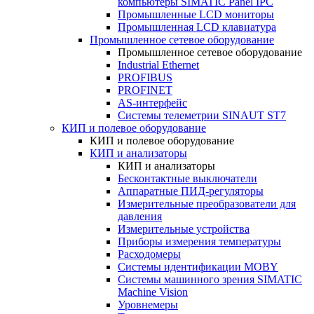
компьютеры SIMATIC Panel IPC
Промышленные LCD мониторы
Промышленная LCD клавиатура
Промышленное сетевое оборудование
Промышленное сетевое оборудование
Industrial Ethernet
PROFIBUS
PROFINET
AS-интерфейс
Системы телеметрии SINAUT ST7
КИП и полевое оборудование
КИП и полевое оборудование
КИП и анализаторы
КИП и анализаторы
Бесконтактные выключатели
Аппаратные ПИД-регуляторы
Измерительные преобразователи для
давления
Измерительные устройства
Приборы измерения температуры
Расходомеры
Системы идентификации MOBY
Системы машинного зрения SIMATIC
Machine Vision
Уровнемеры