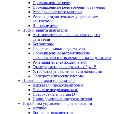
Промышленные реле
Промышленные реле времени и таймеры
Реле для печатного монтажа
Реле с принудительным управлением
контактами
Шаговые реле
Пуск и защита двигателей
Автоматические выключатели защиты
двигателя
Контакторы
Плавкие вставки и держатели
Промышленные автоматические
выключатели и выключатели-разъединители
Реле защиты электродвигателя
Трансформаторы напряжения 0,4 кВ
Устройства управления и сигнализации
Электротехнические клеммы
Плавкие вставки и держатели
Держатели предохранителей
Ножевые предохранители
Предохранители типа D
Цилиндрические предохранители
Устройства управления и сигнализации
Датчики
Концевые выключатели