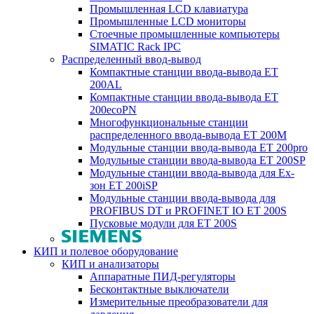
Промышленная LCD клавиатура
Промышленные LCD мониторы
Стоечные промышленные компьютеры
SIMATIC Rack IPC
Распределенный ввод-вывод
Компактные станции ввода-вывода ET
200AL
Компактные станции ввода-вывода ET
200ecoPN
Многофункциональные станции
распределенного ввода-вывода ET 200M
Модульные станции ввода-вывода ET 200pro
Модульные станции ввода-вывода ET 200SP
Модульные станции ввода-вывода для Ex-
зон ET 200iSP
Модульные станции ввода-вывода для
PROFIBUS DT и PROFINET IO ET 200S
Пусковые модули для ET 200S
КИП и полевое оборудование
КИП и анализаторы
Аппаратные ПИД-регуляторы
Бесконтактные выключатели
Измерительные преобразователи для