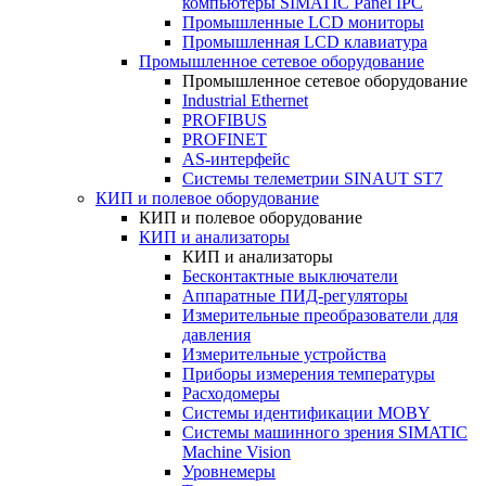
компьютеры SIMATIC Panel IPC
Промышленные LCD мониторы
Промышленная LCD клавиатура
Промышленное сетевое оборудование
Промышленное сетевое оборудование
Industrial Ethernet
PROFIBUS
PROFINET
AS-интерфейс
Системы телеметрии SINAUT ST7
КИП и полевое оборудование
КИП и полевое оборудование
КИП и анализаторы
КИП и анализаторы
Бесконтактные выключатели
Аппаратные ПИД-регуляторы
Измерительные преобразователи для
давления
Измерительные устройства
Приборы измерения температуры
Расходомеры
Системы идентификации MOBY
Системы машинного зрения SIMATIC
Machine Vision
Уровнемеры