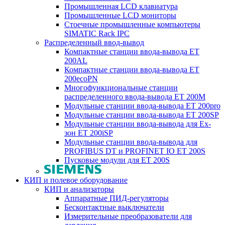
Промышленная LCD клавиатура
Промышленные LCD мониторы
Стоечные промышленные компьютеры
SIMATIC Rack IPC
Распределенный ввод-вывод
Компактные станции ввода-вывода ET
200AL
Компактные станции ввода-вывода ET
200ecoPN
Многофункциональные станции
распределенного ввода-вывода ET 200M
Модульные станции ввода-вывода ET 200pro
Модульные станции ввода-вывода ET 200SP
Модульные станции ввода-вывода для Ex-
зон ET 200iSP
Модульные станции ввода-вывода для
PROFIBUS DT и PROFINET IO ET 200S
Пусковые модули для ET 200S
КИП и полевое оборудование
КИП и анализаторы
Аппаратные ПИД-регуляторы
Бесконтактные выключатели
Измерительные преобразователи для