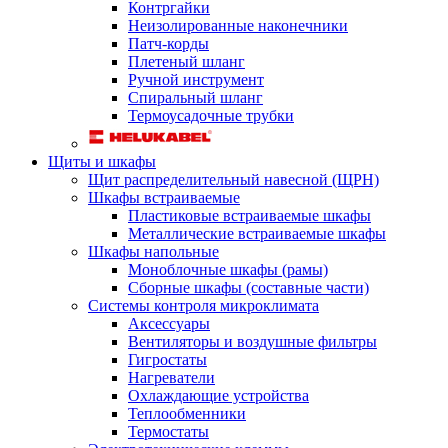
Контргайки
Неизолированные наконечники
Патч-корды
Плетеный шланг
Ручной инструмент
Спиральный шланг
Термоусадочные трубки
Щиты и шкафы
Щит распределительный навесной (ЩРН)
Шкафы встраиваемые
Пластиковые встраиваемые шкафы
Металлические встраиваемые шкафы
Шкафы напольные
Моноблочные шкафы (рамы)
Сборные шкафы (составные части)
Системы контроля микроклимата
Аксессуары
Вентиляторы и воздушные фильтры
Гигростаты
Нагреватели
Охлаждающие устройства
Теплообменники
Термостаты