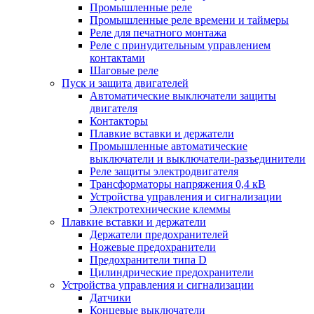
Промышленные реле
Промышленные реле времени и таймеры
Реле для печатного монтажа
Реле с принудительным управлением
контактами
Шаговые реле
Пуск и защита двигателей
Автоматические выключатели защиты
двигателя
Контакторы
Плавкие вставки и держатели
Промышленные автоматические
выключатели и выключатели-разъединители
Реле защиты электродвигателя
Трансформаторы напряжения 0,4 кВ
Устройства управления и сигнализации
Электротехнические клеммы
Плавкие вставки и держатели
Держатели предохранителей
Ножевые предохранители
Предохранители типа D
Цилиндрические предохранители
Устройства управления и сигнализации
Датчики
Концевые выключатели