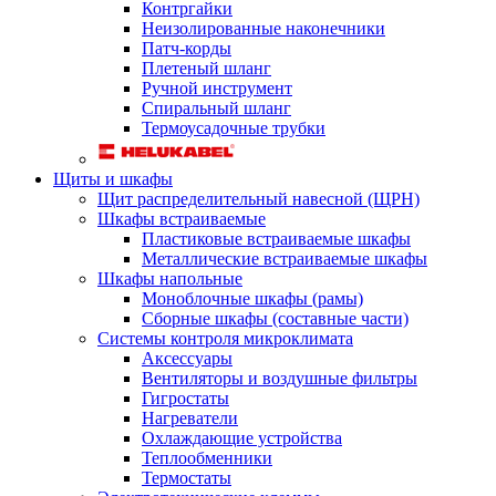
Контргайки
Неизолированные наконечники
Патч-корды
Плетеный шланг
Ручной инструмент
Спиральный шланг
Термоусадочные трубки
Щиты и шкафы
Щит распределительный навесной (ЩРН)
Шкафы встраиваемые
Пластиковые встраиваемые шкафы
Металлические встраиваемые шкафы
Шкафы напольные
Моноблочные шкафы (рамы)
Сборные шкафы (составные части)
Системы контроля микроклимата
Аксессуары
Вентиляторы и воздушные фильтры
Гигростаты
Нагреватели
Охлаждающие устройства
Теплообменники
Термостаты