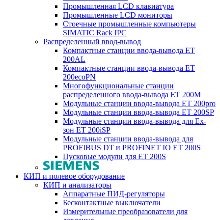
Промышленная LCD клавиатура
Промышленные LCD мониторы
Стоечные промышленные компьютеры
SIMATIC Rack IPC
Распределенный ввод-вывод
Компактные станции ввода-вывода ET
200AL
Компактные станции ввода-вывода ET
200ecoPN
Многофункциональные станции
распределенного ввода-вывода ET 200M
Модульные станции ввода-вывода ET 200pro
Модульные станции ввода-вывода ET 200SP
Модульные станции ввода-вывода для Ex-
зон ET 200iSP
Модульные станции ввода-вывода для
PROFIBUS DT и PROFINET IO ET 200S
Пусковые модули для ET 200S
КИП и полевое оборудование
КИП и анализаторы
Аппаратные ПИД-регуляторы
Бесконтактные выключатели
Измерительные преобразователи для