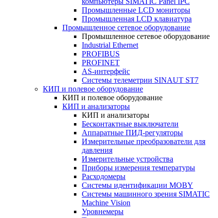
компьютеры SIMATIC Panel IPC
Промышленные LCD мониторы
Промышленная LCD клавиатура
Промышленное сетевое оборудование
Промышленное сетевое оборудование
Industrial Ethernet
PROFIBUS
PROFINET
AS-интерфейс
Системы телеметрии SINAUT ST7
КИП и полевое оборудование
КИП и полевое оборудование
КИП и анализаторы
КИП и анализаторы
Бесконтактные выключатели
Аппаратные ПИД-регуляторы
Измерительные преобразователи для
давления
Измерительные устройства
Приборы измерения температуры
Расходомеры
Системы идентификации MOBY
Системы машинного зрения SIMATIC
Machine Vision
Уровнемеры