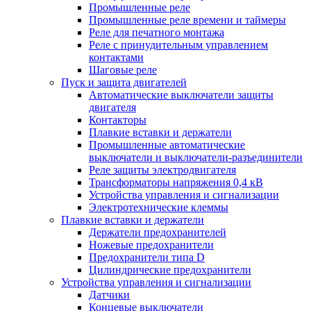
Промышленные реле
Промышленные реле времени и таймеры
Реле для печатного монтажа
Реле с принудительным управлением
контактами
Шаговые реле
Пуск и защита двигателей
Автоматические выключатели защиты
двигателя
Контакторы
Плавкие вставки и держатели
Промышленные автоматические
выключатели и выключатели-разъединители
Реле защиты электродвигателя
Трансформаторы напряжения 0,4 кВ
Устройства управления и сигнализации
Электротехнические клеммы
Плавкие вставки и держатели
Держатели предохранителей
Ножевые предохранители
Предохранители типа D
Цилиндрические предохранители
Устройства управления и сигнализации
Датчики
Концевые выключатели